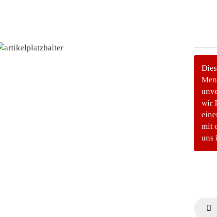
Dies
Meng
unve
wir 
eine
mit 
uns 