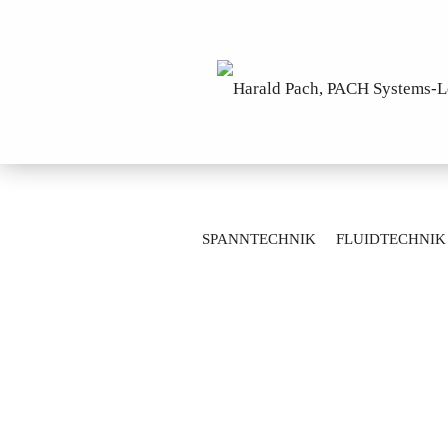
»
»
Startseite
Spanntechnik
Werkze
SPANNTECHNIK
FLUIDTECHNIK
Adapter SK60 ISO 7388-U / ANSI B5.50 
MESSTECHNIK
LAGERTECHNIK