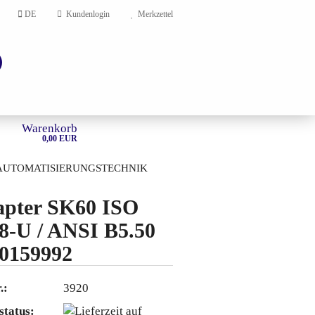
DE
Kundenlogin
Merkzettel
Warenkorb
0,00 EUR
AUTOMATISIERUNGSTECHNIK
HOME
pter SK60 ISO
8-U / ANSI B5.50
en?
0159992
.:
3920
status: