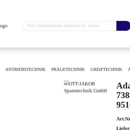
Sprache auswählen
Lieferland
»
»
ug-Spanntechnik
Einzugskraft-Messgeräte
ANTRIEBSTECHNIK
PRÄGETECHNIK
GREIFTECHNIK
9510159992
ARTIKELÜBERSICHT
Ada
Konto erstellen
738
Passwort vergess
951
Art.Nr
Liefer