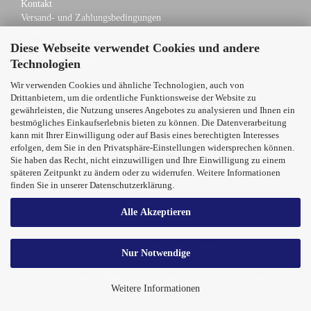
Kontakt
Versand- und Zahlungsbedingungen
AGB
Datenschutz
Diese Webseite verwendet Cookies und andere
Cookie Einstellungen
Technologien
Wir verwenden Cookies und ähnliche Technologien, auch von
Zahlungsmöglichkeiten
Drittanbietern, um die ordentliche Funktionsweise der Website zu
gewährleisten, die Nutzung unseres Angebotes zu analysieren und Ihnen ein
bestmögliches Einkaufserlebnis bieten zu können. Die Datenverarbeitung
kann mit Ihrer Einwilligung oder auf Basis eines berechtigten Interesses
Versandpartner
erfolgen, dem Sie in den Privatsphäre-Einstellungen widersprechen können.
Sie haben das Recht, nicht einzuwilligen und Ihre Einwilligung zu einem
späteren Zeitpunkt zu ändern oder zu widerrufen. Weitere Informationen
finden Sie in unserer
Datenschutzerklärung
.
Alle Akzeptieren
Shop nur für Gewerbetreibende
Nur Notwendige
© 2023 Harald Pach, PACH Systems. All rights reserved.
Weitere Informationen