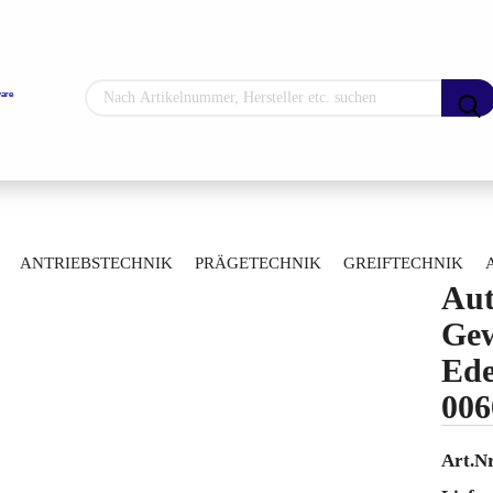
Sprache auswählen
Lieferland
matik-Gewindekugelhahn Edelstahl 0060023291080
ANTRIEBSTECHNIK
PRÄGETECHNIK
GREIFTECHNIK
Aut
ARTIKELÜBERSICHT
Konto erstellen
Gew
Passwort vergess
Ede
006
Art.Nr