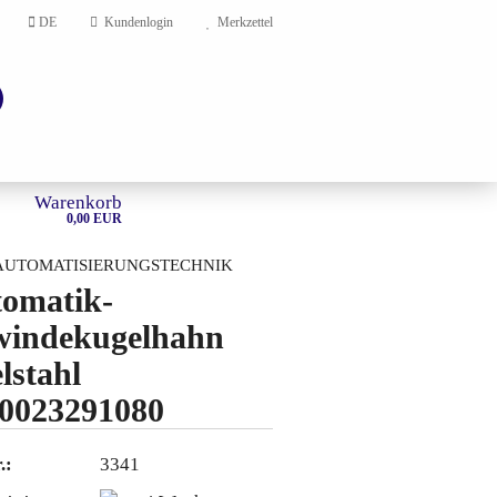
DE
Kundenlogin
Merkzettel
Warenkorb
0,00 EUR
AUTOMATISIERUNGSTECHNIK
omatik-
HOME
indekugelhahn
en?
lstahl
0023291080
.:
3341