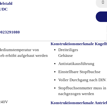
elstahl
C/DC
0023291080
Konstruktionsmerkmale Kugel
 Mediumstemperatur von
Dreiteiliges
rieb erhöht aufgebaut werden
Gehäuse
Antistatikausführung
Einstellbare Stopfbuchse
Voller Durchgang nach DIN
Stopfbuchsenmutter muss in 
nachgezogen werden
 240V
Konstruktionsmerkmale Antrie