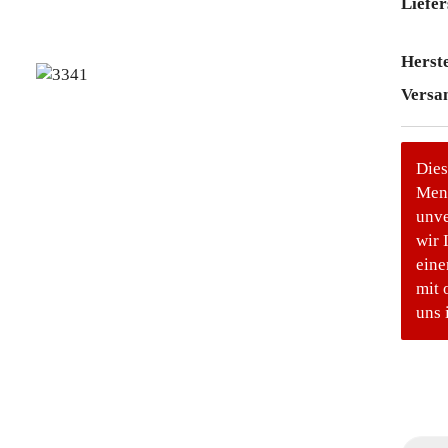
Liefer
Herste
Versa
Dies
Meng
unve
wir 
eine
mit 
uns 