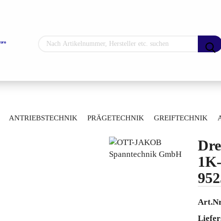
Sprache auswählen
Lieferland
»
»
ug-Spanntechnik
Drehdurchführungen
ANTRIEBSTECHNIK
PRÄGETECHNIK
GREIFTECHNIK
25003320V03
ARTIKELÜBERSICHT
Dre
Konto erstellen
1K
Passwort vergess
952
Art.Nr
Liefer