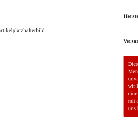
Herste
Versa
Dies
Meng
unve
wir 
eine
mit 
uns 