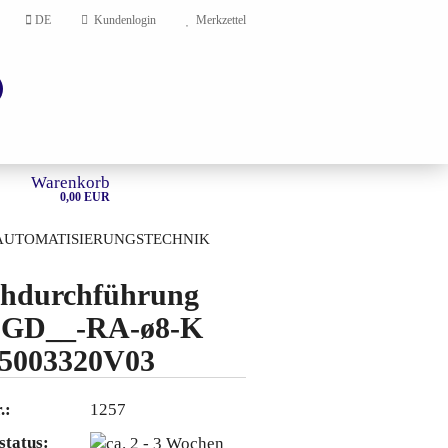
DE
Kundenlogin
Merkzettel
Warenkorb
0,00 EUR
AUTOMATISIERUNGSTECHNIK
HOME
hdurchführung
-GD__-RA-ø8-K
en?
5003320V03
.:
1257
status: