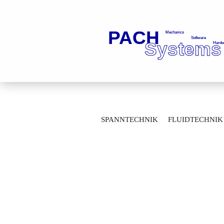
»
»
Startseite
Spanntechnik
Werkze
SPANNTECHNIK
FLUIDTECHNIK
Drehdurchführung 1K-GD__-RA-ø8-K 95
MESSTECHNIK
LAGERTECHNIK