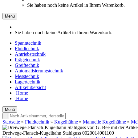
Sie haben noch keine Artikel in Ihrem Warenkorb.
Menü
Sie haben noch keine Artikel in Ihrem Warenkorb.
Spanntechnik
Fluidtechnik
Antriebstechnik
Prägetechnik
Greiftechnik
Automatisierungstechnik
Messtechnik
Lagertechnik
Artikelübersicht
Home
Home
Menü
Startseite
»
Fluidtechnik
»
Kugelhähne
»
Manuelle Kugelhähne
»
Me
Dreiwege-Flansch-Kugelhahn Stahlguss 0020014001100