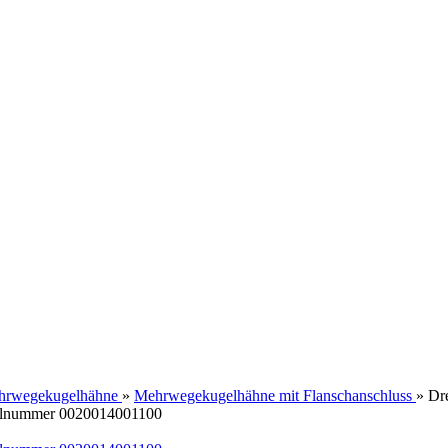
hrwegekugelhähne
»
Mehrwegekugelhähne mit Flanschanschluss
»
Dr