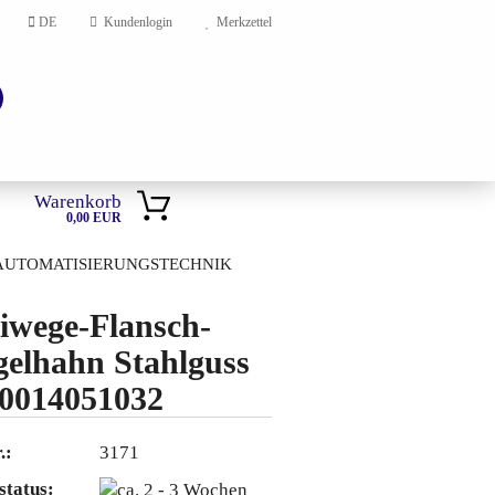
DE
Kundenlogin
Merkzettel
Warenkorb
0,00 EUR
AUTOMATISIERUNGSTECHNIK
HOME
iwege-Flansch-
elhahn Stahlguss
en?
0014051032
.:
3171
status: