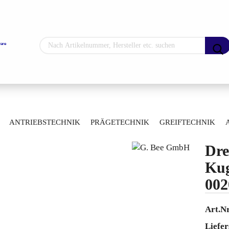
Sprache auswählen
Lieferland
»
»
»
hne
Manuelle Kugelhähne
Mehrwegekugelhähne
ANTRIEBSTECHNIK
PRÄGETECHNIK
GREIFTECHNIK
»
Dreiwege-Flansch-Kugelhahn Stahlguss 0020014051032
ARTIKELÜBERSICHT
Dre
Konto erstellen
Kug
Passwort vergess
002
Art.Nr
Liefer