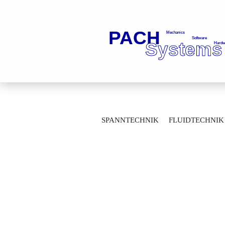
»
»
Startseite
Fluidtechnik
Kugelhä
SPANNTECHNIK
FLUIDTECHNIK
Mehrwegekugelhähne mit Flanschanschluss
MESSTECHNIK
LAGERTECHNIK