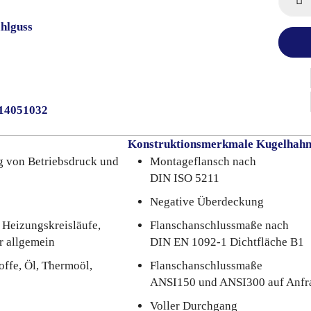
hlguss
014051032
Konstruktionsmerkmale Kugelhah
g von Betriebsdruck und
Montageflansch nach
DIN ISO 5211
Negative Überdeckung
Heizungskreisläufe,
Flanschanschlussmaße nach
r allgemein
DIN EN 1092-1 Dichtfläche B1
offe, Öl, Thermoöl,
Flanschanschlussmaße
ANSI150 und ANSI300 auf Anfr
Voller Durchgang