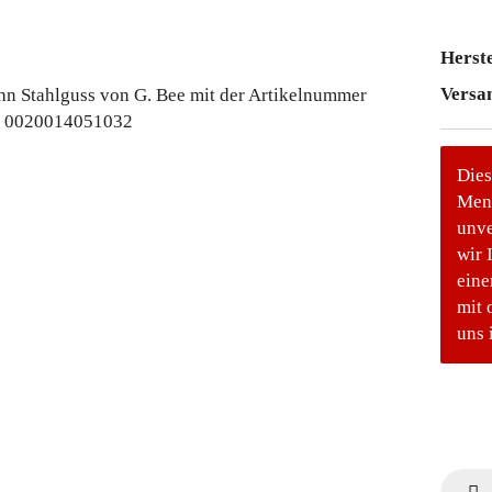
Herste
Versa
Dies
Meng
unve
wir 
eine
mit 
uns 