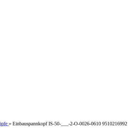
öpfe
»
Einbauspannkopf IS-50-___-2-O-0026-0610 9510216992