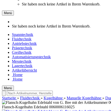
Sie haben noch keine Artikel in Ihrem Warenkorb.
Menü
Sie haben noch keine Artikel in Ihrem Warenkorb.
Spanntechnik
Fluidtechnik
Antriebstechnik
Prägetechnik
Greiftechnik
Automatisierungstechnik
Messtechnik
Lagertechnik
Artikelübersicht
Home
Home
Menü
Startseite
»
Fluidtechnik
»
Kugelhähne
»
Manuelle Kugelhähne
»
Dur
Flansch-Kugelhahn Edelstahl 0060006116025