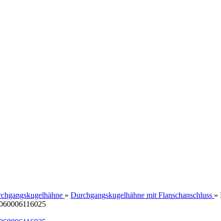
chgangskugelhähne
»
Durchgangskugelhähne mit Flanschanschluss
»