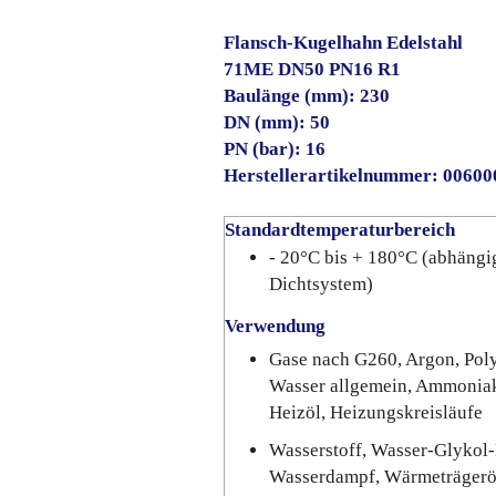
Flansch-Kugelhahn Edelstahl
71ME DN50 PN16 R1
Baulänge (mm): 230
DN (mm): 50
PN (bar): 16
Herstellerartikelnummer: 0060
Standardtemperaturbereich
- 20°C bis + 180°C (abhängi
Dichtsystem)
Verwendung
Gase nach G260, Argon, Polyo
Wasser allgemein, Ammoniak,
Heizöl, Heizungskreisläufe
Wasserstoff, Wasser-Glykol
Wasserdampf, Wärmeträgerö