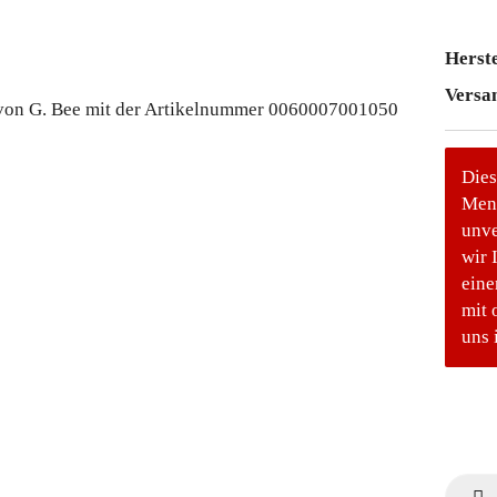
Herste
Versa
Dies
Meng
unve
wir 
eine
mit 
uns 