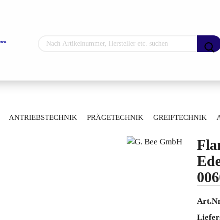
Sprache auswählen
Lieferland
»
»
»
hne
Manuelle Kugelhähne
Durchgangskugelhähne
ANTRIEBSTECHNIK
PRÄGETECHNIK
GREIFTECHNIK
»
ss
Flansch-Kugelhahn Edelstahl 0060007001050
ARTIKELÜBERSICHT
Fla
Konto erstellen
Ede
Passwort vergess
006
Art.Nr
Liefer