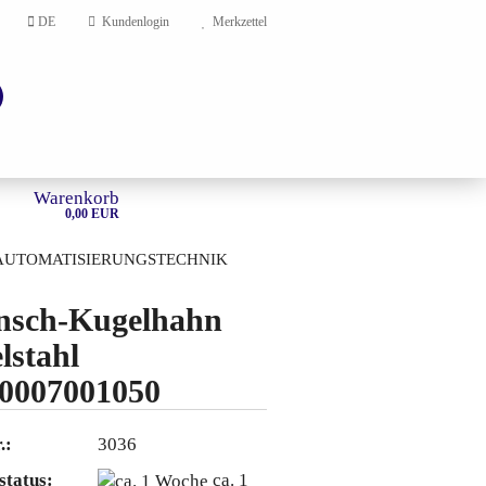
DE
Kundenlogin
Merkzettel
Warenkorb
0,00 EUR
AUTOMATISIERUNGSTECHNIK
HOME
nsch-Kugelhahn
lstahl
en?
0007001050
.:
3036
status:
ca. 1