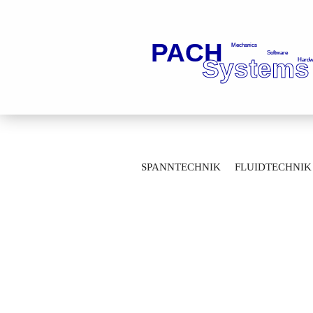
»
»
Startseite
Fluidtechnik
Kugelhä
SPANNTECHNIK
FLUIDTECHNIK
Durchgangskugelhähne mit Flanschanschlu
MESSTECHNIK
LAGERTECHNIK