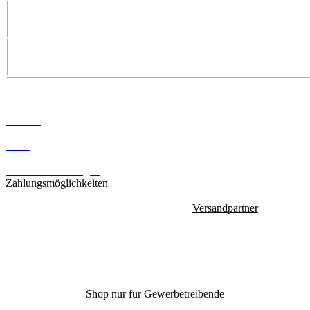
Informationen
Impressum
Kontakt
Versand- und Zahlungsbedingungen
AGB
Datenschutz
Cookie Einstellungen
Zahlungsmöglichkeiten
Versandpartner
Shop nur für Gewerbetreibende