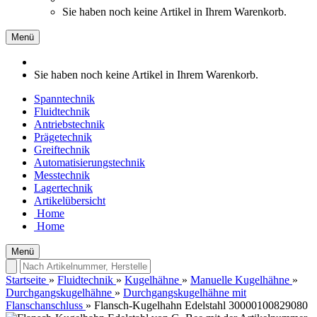
Sie haben noch keine Artikel in Ihrem Warenkorb.
Menü
Sie haben noch keine Artikel in Ihrem Warenkorb.
Spanntechnik
Fluidtechnik
Antriebstechnik
Prägetechnik
Greiftechnik
Automatisierungstechnik
Messtechnik
Lagertechnik
Artikelübersicht
Home
Home
Menü
Startseite
»
Fluidtechnik
»
Kugelhähne
»
Manuelle Kugelhähne
»
Durchgangskugelhähne
»
Durchgangskugelhähne mit
Flanschanschluss
»
Flansch-Kugelhahn Edelstahl 30000100829080