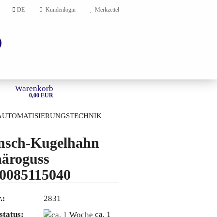
DE
Kundenlogin
Merkzettel
Warenkorb
0,00 EUR
AUTOMATISIERUNGSTECHNIK
HOME
nsch-Kugelhahn
äroguss
en?
0085115040
.:
2831
status:
ca. 1