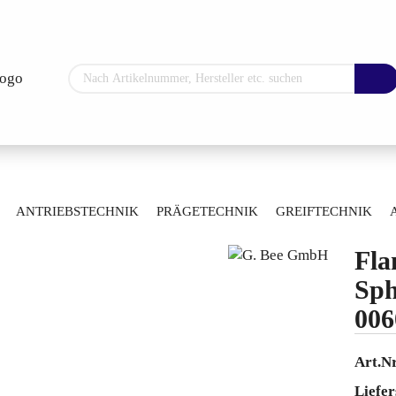
Sprache auswählen
Lieferland
»
»
»
hne
Manuelle Kugelhähne
Durchgangskugelhähne
ANTRIEBSTECHNIK
PRÄGETECHNIK
GREIFTECHNIK
»
ss
Flansch-Kugelhahn Sphäroguss 0060085115040
ARTIKELÜBERSICHT
Fla
Konto erstellen
Sph
Passwort vergess
006
Art.Nr
Liefer