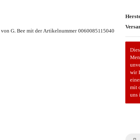
Herste
Versa
Dies
Meng
unve
wir 
eine
mit 
uns 