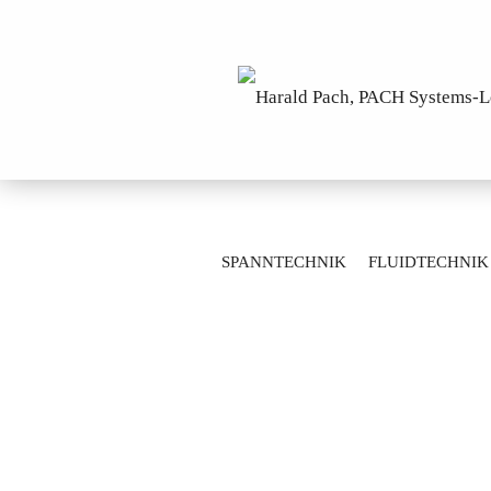
»
»
Startseite
Fluidtechnik
Kugelhä
SPANNTECHNIK
FLUIDTECHNIK
Durchgangskugelhähne mit Flanschanschlu
MESSTECHNIK
LAGERTECHNIK