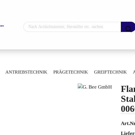
Sprache auswählen
Lieferland
»
»
»
hne
Manuelle Kugelhähne
Durchgangskugelhähne
ANTRIEBSTECHNIK
PRÄGETECHNIK
GREIFTECHNIK
»
ss
Flansch-Kugelhahn Stahlguss 0060004001025
ARTIKELÜBERSICHT
Fla
Konto erstellen
Sta
Passwort vergess
006
Art.Nr
Liefer