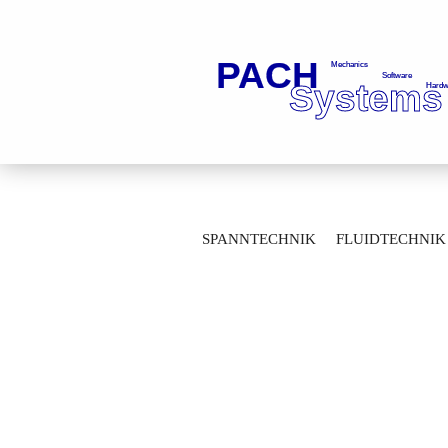
»
»
Startseite
Fluidtechnik
Kugelhä
SPANNTECHNIK
FLUIDTECHNIK
Durchgangskugelhähne mit Flanschanschlu
MESSTECHNIK
LAGERTECHNIK