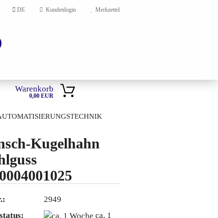
DE
Kundenlogin
Merkzettel
Warenkorb
0,00 EUR
AUTOMATISIERUNGSTECHNIK
HOME
nsch-Kugelhahn
hlguss
en?
0004001025
.:
2949
status:
ca. 1