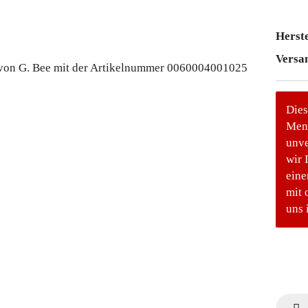
Herste
Versa
Dies
Meng
unve
wir 
eine
mit 
uns 