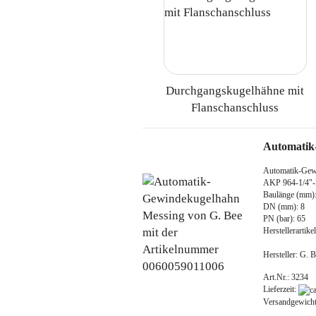
Durchgangskugelhähne mit
Flanschanschluss
Automatik
Automatik-Gew
AKP 964-1/4
Baulänge (mm):
DN (mm): 8
PN (bar): 65
Herstellerarti
Hersteller: G.
Art.Nr.: 3234
Lieferzeit:
Versandgewich