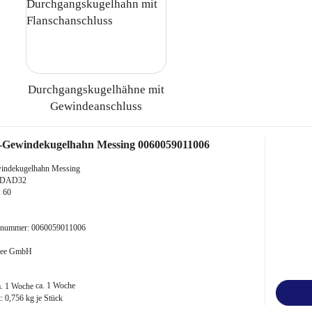
Durchgangskugelhähne mit
Gewindeanschluss
-Gewindekugelhahn Messing 0060059011006
indekugelhahn Messing
"-DAD32
 60
kelnummer: 0060059011006
 Bee GmbH
ca. 1 Woche
t:
0,756
kg je Stück