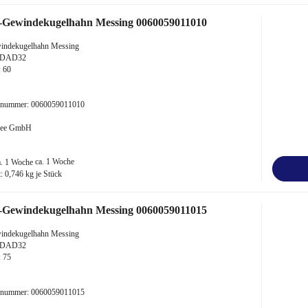
-Gewindekugelhahn Messing 0060059011010
indekugelhahn Messing
"-DAD32
 60
kelnummer: 0060059011010
 Bee GmbH
ca. 1 Woche
t:
0,746
kg je Stück
-Gewindekugelhahn Messing 0060059011015
indekugelhahn Messing
"-DAD32
 75
kelnummer: 0060059011015