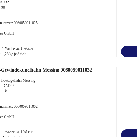
DAD32
 90
kelnummer: 0060059011025
 Bee GmbH
ca. 1 Woche
t:
1,28
kg je Stück
-Gewindekugelhahn Messing 0060059011032
indekugelhahn Messing
4"-DAD42
: 110
kelnummer: 0060059011032
 Bee GmbH
ca. 1 Woche