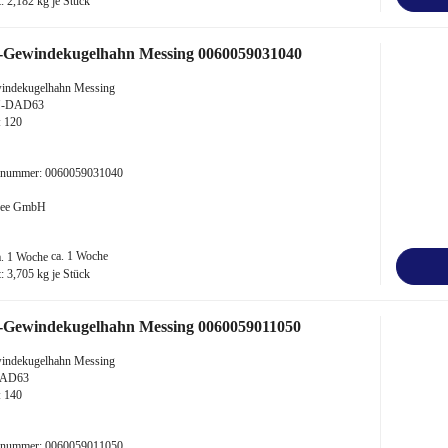
t:
2,182
kg je Stück
-Gewindekugelhahn Messing 0060059031040
indekugelhahn Messing
2"-DAD63
: 120
kelnummer: 0060059031040
 Bee GmbH
ca. 1 Woche
t:
3,705
kg je Stück
-Gewindekugelhahn Messing 0060059011050
indekugelhahn Messing
DAD63
: 140
kelnummer: 0060059011050