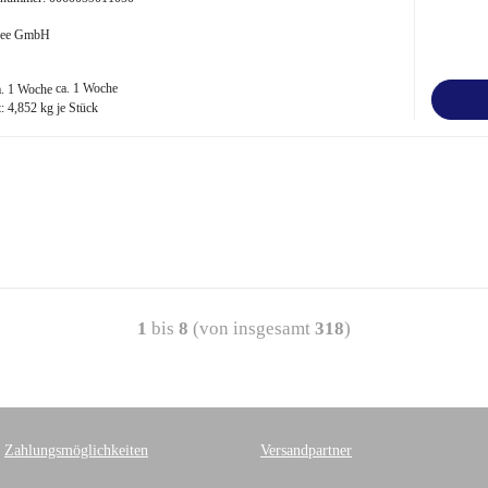
 Bee GmbH
ca. 1 Woche
t:
4,852
kg je Stück
1
bis
8
(von insgesamt
318
)
Zahlungsmöglichkeiten
Versandpartner