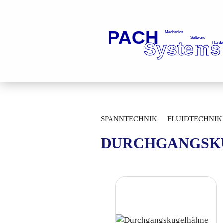
»
»
Startseite
Fluidtechnik
Kugelhä
SPANNTECHNIK
FLUIDTECHNIK
MESSTECHNIK
DURCHGANGSK
LAGERTECHNIK