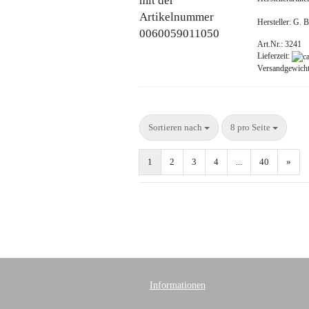
Hersteller: G.
Art.Nr.: 3241
Lieferzeit:
Versandgewich
Sortieren nach
8 pro Seite
1
2
3
4
...
40
»
Informationen