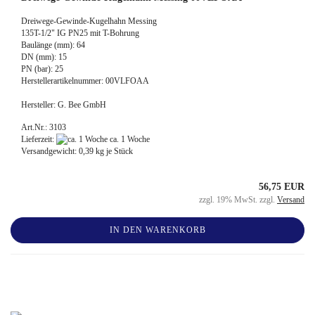
Dreiwege-Gewinde-Kugelhahn Messing
135T-1/2" IG PN25 mit T-Bohrung
Baulänge (mm): 64
DN (mm): 15
PN (bar): 25
Herstellerartikelnummer: 00VLFOAA
Hersteller: G. Bee GmbH
Art.Nr.: 3103
Lieferzeit:
ca. 1 Woche
Versandgewicht:
0,39
kg je Stück
56,75 EUR
zzgl. 19% MwSt. zzgl.
Versand
IN DEN WARENKORB