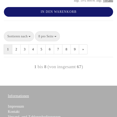
zzgl. 19% MwSt. zzgl.
Versand
IN DEN WARENKORB
Sortieren nach
8 pro Seite
1
2
3
4
5
6
7
8
9
»
1
bis
8
(von insgesamt
67
)
Informationen
Impressum
Kontakt
Versand- und Zahlungsbedingungen