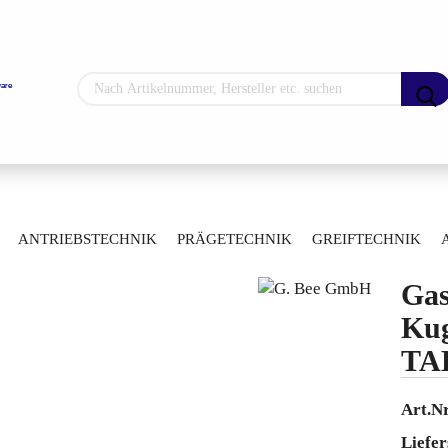
Sprache auswählen
Lieferland
»
»
hne
Gaskugelhähne
ANTRIEBSTECHNIK
PRÄGETECHNIK
GREIFTECHNIK
-400020
ARTIKELÜBERSICHT
Gas
Konto erstellen
Kug
Passwort vergess
TAE
Art.Nr
Liefer