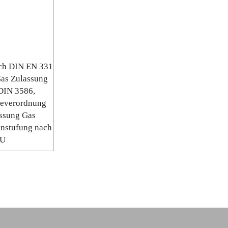
h DIN EN 331
as Zulassung
DIN 3586,
everordnung
ssung Gas
instufung nach
EU