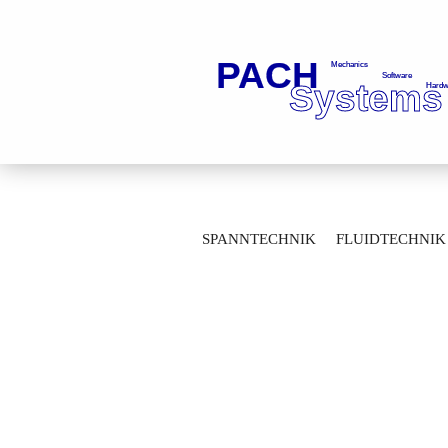
»
»
Startseite
Fluidtechnik
Kugelhä
SPANNTECHNIK
FLUIDTECHNIK
Gas-Anschluss-Kugelhahn MS mit TAE 08
MESSTECHNIK
LAGERTECHNIK