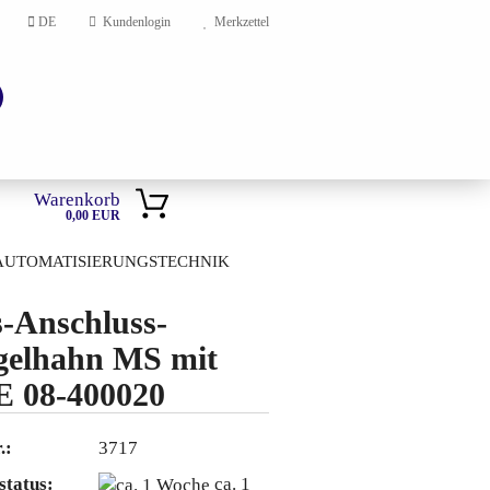
DE
Kundenlogin
Merkzettel
Warenkorb
0,00 EUR
AUTOMATISIERUNGSTECHNIK
HOME
-Anschluss-
elhahn MS mit
en?
 08-400020
.:
3717
status:
ca. 1