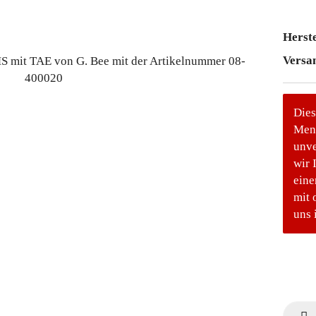
Herste
Versa
Dies
Meng
unve
wir 
eine
mit 
uns 