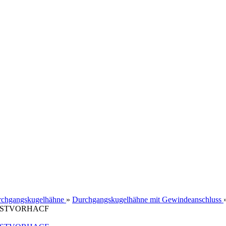
chgangskugelhähne
»
Durchgangskugelhähne mit Gewindeanschluss