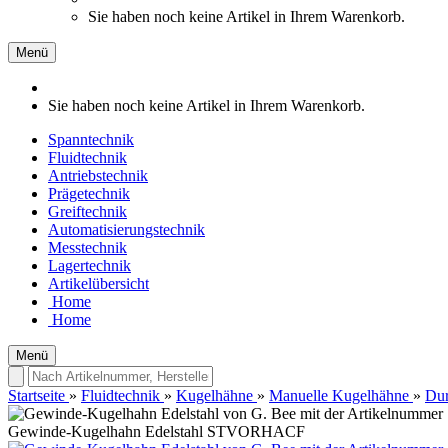
Sie haben noch keine Artikel in Ihrem Warenkorb.
Menü
Sie haben noch keine Artikel in Ihrem Warenkorb.
Spanntechnik
Fluidtechnik
Antriebstechnik
Prägetechnik
Greiftechnik
Automatisierungstechnik
Messtechnik
Lagertechnik
Artikelübersicht
Home
Home
Menü
Startseite
»
Fluidtechnik
»
Kugelhähne
»
Manuelle Kugelhähne
»
Dur
Gewinde-Kugelhahn Edelstahl STVORHACF