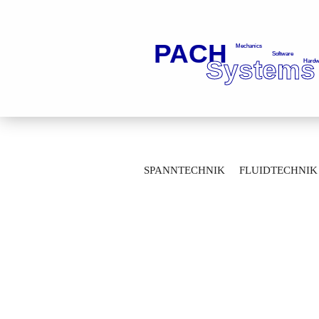
»
»
Startseite
Fluidtechnik
Kugelhä
SPANNTECHNIK
FLUIDTECHNIK
Durchgangskugelhähne mit Gewindeanschl
MESSTECHNIK
LAGERTECHNIK