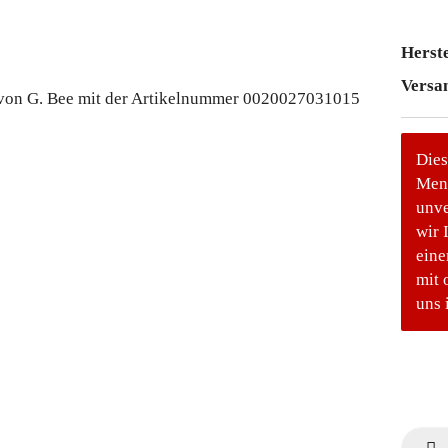
Herste
Versa
Dies
Meng
unve
wir 
eine
mit 
uns 