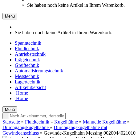
Sie haben noch keine Artikel in Ihrem Warenkorb.
Menü
Sie haben noch keine Artikel in Ihrem Warenkorb.
Spanntechnik
Fluidtechnik
Antriebstechnik
Prägetechnik
Greiftechnik
Automatisierungstechnik
Messtechnik
Lagertechnik
Artikelübersicht
Home
Home
Menü
Startseite
»
Fluidtechnik
»
Kugelhähne
»
Manuelle Kugelhähne
»
Durchgangskugelhähne
»
Durchgangskugelhähne mit
Gewindeanschluss
»
Gewinde-Kugelhahn Messing 0020044021010