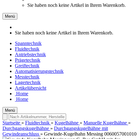
Sie haben noch keine Artikel in Ihrem Warenkorb.
Menü
Sie haben noch keine Artikel in Ihrem Warenkorb.
Spanntechnik
Fluidtechnik
Antriebstechnik
Prägetechnik
Greiftechnik
Automatisierungstechnik
Messtechnik
Lagertechnik
Artikelübersicht
Home
Home
Menü
Startseite
»
Fluidtechnik
»
Kugelhähne
»
Manuelle Kugelhähne
»
Durchgangskugelhähne
»
Durchgangskugelhähne mit
Gewindeanschluss
»
Gewinde-Kugelhahn Messing 0060057001010