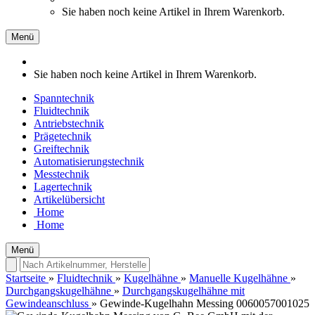
Sie haben noch keine Artikel in Ihrem Warenkorb.
Menü
Sie haben noch keine Artikel in Ihrem Warenkorb.
Spanntechnik
Fluidtechnik
Antriebstechnik
Prägetechnik
Greiftechnik
Automatisierungstechnik
Messtechnik
Lagertechnik
Artikelübersicht
Home
Home
Menü
Startseite
»
Fluidtechnik
»
Kugelhähne
»
Manuelle Kugelhähne
»
Durchgangskugelhähne
»
Durchgangskugelhähne mit
Gewindeanschluss
»
Gewinde-Kugelhahn Messing 0060057001025