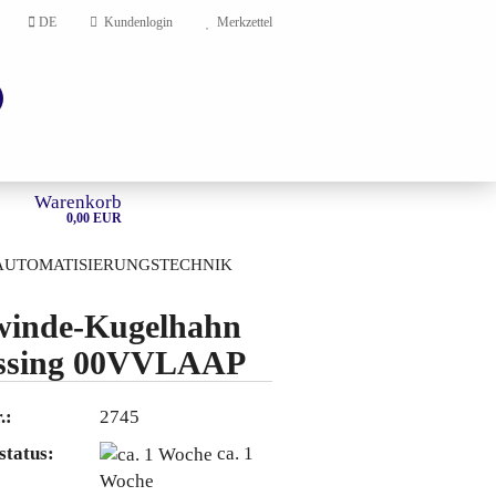
DE
Kundenlogin
Merkzettel
Warenkorb
0,00 EUR
AUTOMATISIERUNGSTECHNIK
HOME
inde-Kugelhahn
ssing 00VVLAAP
en?
.:
2745
status:
ca. 1
Woche