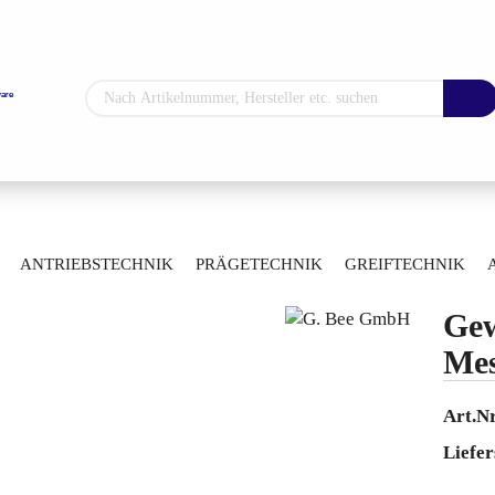
Sprache auswählen
Lieferland
»
»
»
hne
Manuelle Kugelhähne
Durchgangskugelhähne
ANTRIEBSTECHNIK
PRÄGETECHNIK
GREIFTECHNIK
»
uss
Gewinde-Kugelhahn Messing 00VVLAAP
ARTIKELÜBERSICHT
Gew
Konto erstellen
Me
Passwort vergess
Art.Nr
Liefer