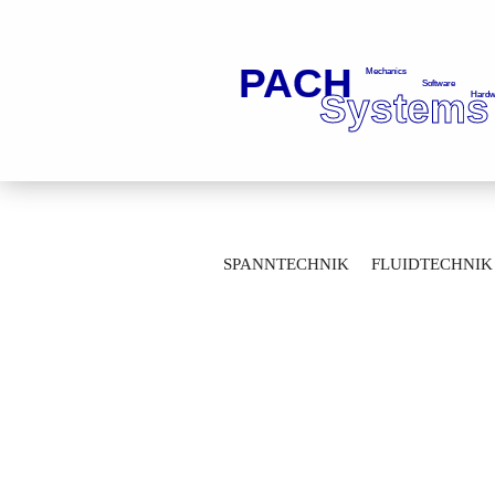
»
»
Startseite
Fluidtechnik
Kugelhä
SPANNTECHNIK
FLUIDTECHNIK
Durchgangskugelhähne mit Gewindeanschl
MESSTECHNIK
LAGERTECHNIK