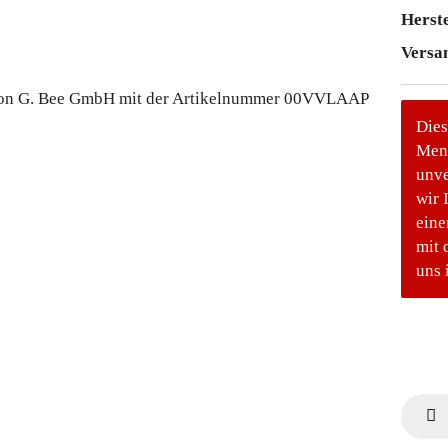
Herste
Versa
Dies
Meng
unve
wir 
eine
mit 
uns 