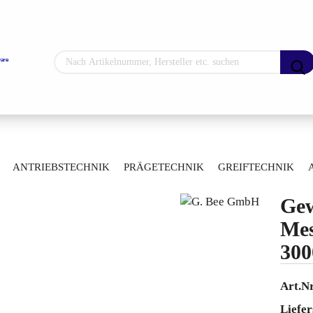
Sprache auswählen
Lieferland
»
»
»
hne
Manuelle Kugelhähne
Durchgangskugelhähne
ANTRIEBSTECHNIK
PRÄGETECHNIK
GREIFTECHNIK
»
uss
Gewinde-Kugelhahn Messing PN40 30000100019025
ARTIKELÜBERSICHT
Gew
Konto erstellen
Mes
Passwort vergess
300
Art.Nr
Liefer