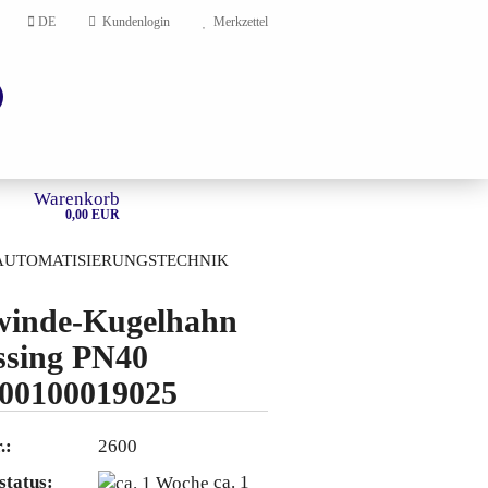
DE
Kundenlogin
Merkzettel
Warenkorb
0,00 EUR
AUTOMATISIERUNGSTECHNIK
HOME
inde-Kugelhahn
sing PN40
en?
00100019025
.:
2600
status:
ca. 1