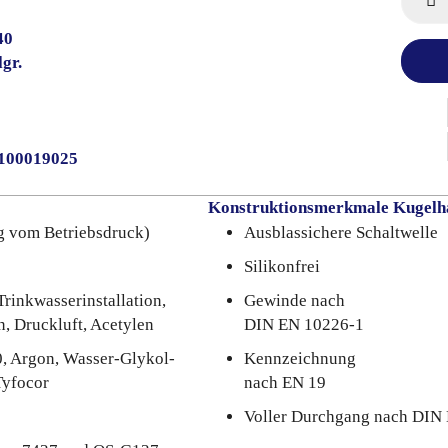
40
gr.
0100019025
Konstruktionsmerkmale Kugelh
g vom Betriebsdruck)
Ausblassichere Schaltwelle
Silikonfrei
Trinkwasserinstallation,
Gewinde nach
n, Druckluft, Acetylen
DIN EN 10226-1
0, Argon, Wasser-Glykol-
Kennzeichnung
Tyfocor
nach EN 19
Voller Durchgang nach DIN