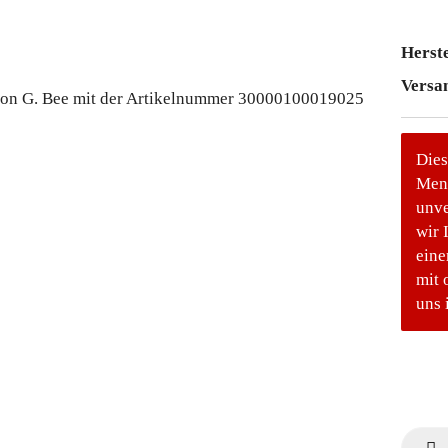
Herste
Versa
Dies
Meng
unve
wir 
eine
mit 
uns 