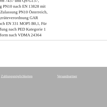
rm 7437 und QS-G137,
g PN10 nach EN 13828 mit
Zulassung PN10 Österreich,
eräteverordnung GAR
ach EN 331 MOP5 B0,1, Für
ufung nach PED Kategorie 1
nform nach VDMA 24364
Zahlungsmöglichkeiten
Versandpartner