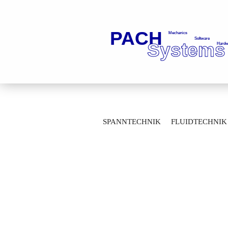
»
»
Startseite
Fluidtechnik
Kugelhä
SPANNTECHNIK
FLUIDTECHNIK
Durchgangskugelhähne mit Gewindeanschl
MESSTECHNIK
LAGERTECHNIK