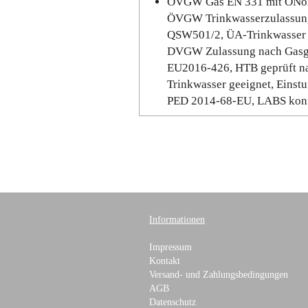
ÖVGW Gas EN 331 mit ÖNo
ÖVGW Trinkwasserzulassun
QSW501/2, ÜA-Trinkwasser 
DVGW Zulassung nach Gasg
EU2016-426, HTB geprüft n
Trinkwasser geeignet, Einst
PED 2014-68-EU, LABS ko
Informationen
Impressum
Kontakt
Versand- und Zahlungsbedingungen
AGB
Datenschutz