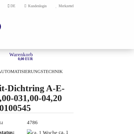
DE
Kundenlogin
Merkzettel
Warenkorb
0,00 EUR
AUTOMATISIERUNGSTECHNIK
HOME
it-Dichtring A-E-
,00-031,00-04,20
en?
0100545
.:
4786
status:
ca. 1