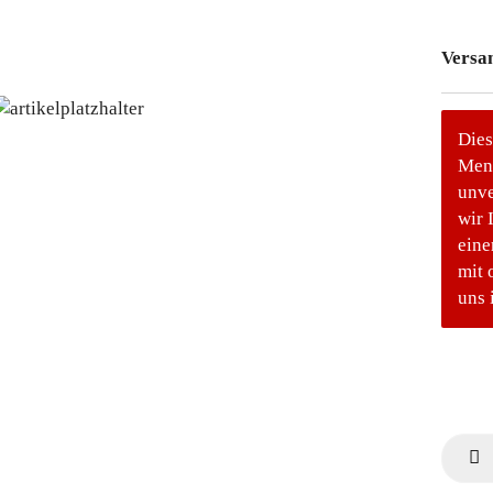
Versa
Dies
Meng
unve
wir 
eine
mit 
uns 