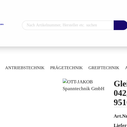
Sprache auswählen
Lieferland
»
»
ug-Spanntechnik
Ersatzteile & Zubehör
ANTRIEBSTECHNIK
PRÄGETECHNIK
GREIFTECHNIK
 9510100545
ARTIKELÜBERSICHT
Gle
Konto erstellen
042
Passwort vergess
951
Art.Nr
Liefer