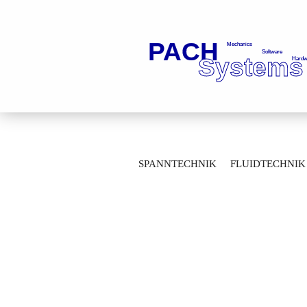
»
»
Startseite
Spanntechnik
Werkze
SPANNTECHNIK
FLUIDTECHNIK
Gleit-Dichtring A-E-042,00-031,00-04,20
MESSTECHNIK
LAGERTECHNIK