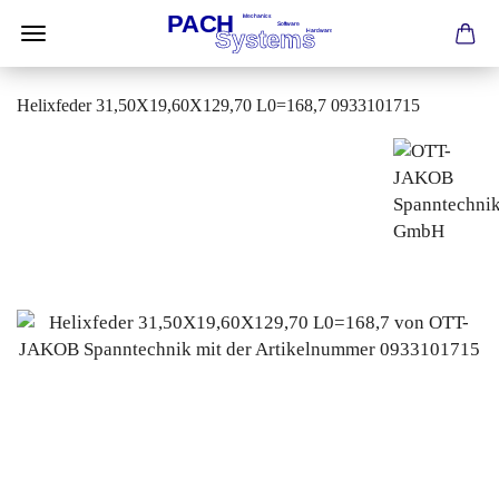
Helixfeder 31,50X19,60X129,70 L0=168,7 0933101715