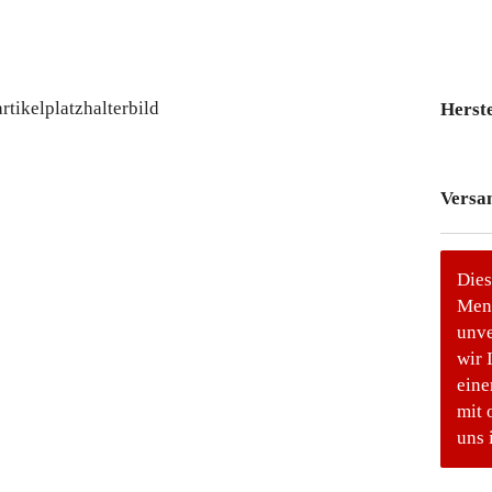
Herste
Versa
Dies
Meng
unve
wir 
eine
mit 
uns 