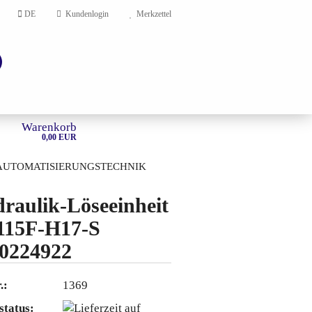
DE
Kundenlogin
Merkzettel
Warenkorb
0,00 EUR
AUTOMATISIERUNGSTECHNIK
HOME
raulik-Löseeinheit
115F-H17-S
en?
0224922
.:
1369
status: