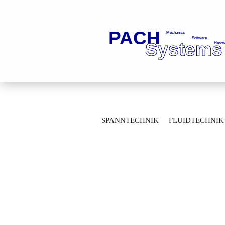
»
»
Startseite
Spanntechnik
Werkze
SPANNTECHNIK
FLUIDTECHNIK
Hydraulik-Löseeinheit LE115F-H17-S 95
MESSTECHNIK
LAGERTECHNIK