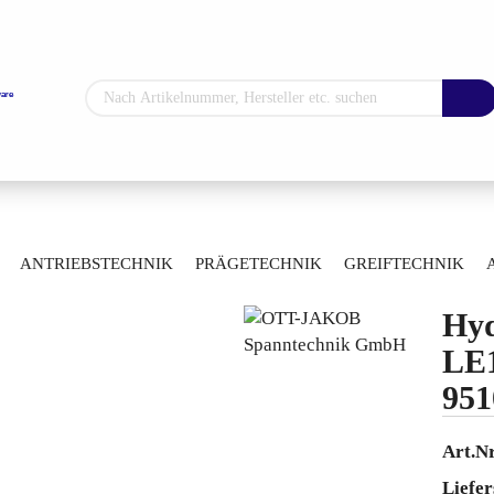
Sprache auswählen
Lieferland
»
»
ug-Spanntechnik
Löseeinheiten
ANTRIEBSTECHNIK
PRÄGETECHNIK
GREIFTECHNIK
10224922
ARTIKELÜBERSICHT
Hyd
Konto erstellen
LE
Passwort vergess
951
Art.Nr
Liefer