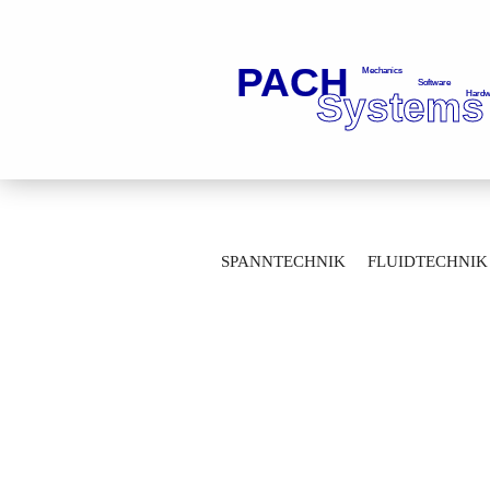
»
»
Startseite
Antriebstechnik
Kupp
SPANNTECHNIK
FLUIDTECHNIK
Kupplung mit Spannsatz 0006544119
MESSTECHNIK
LAGERTECHNIK