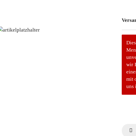
Versa
Dies
Meng
unve
wir 
eine
mit 
uns 