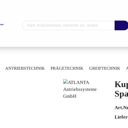
Sprache auswählen
Lieferland
»
»
lungen-/ Verbindungselemente
Servokupplungen
ANTRIEBSTECHNIK
PRÄGETECHNIK
GREIFTECHNIK
ARTIKELÜBERSICHT
Kup
Konto erstellen
Spa
Passwort vergess
Art.Nr
Liefer