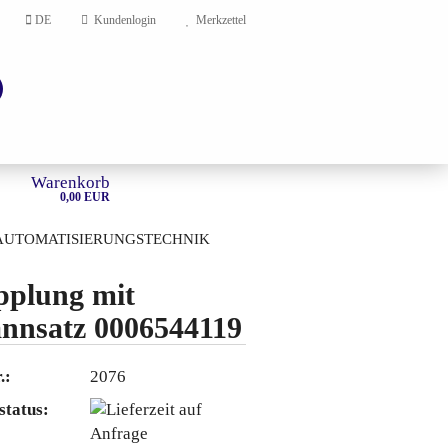
DE
Kundenlogin
Merkzettel
Warenkorb
0,00 EUR
AUTOMATISIERUNGSTECHNIK
HOME
plung mit
nnsatz 0006544119
en?
.:
2076
status: