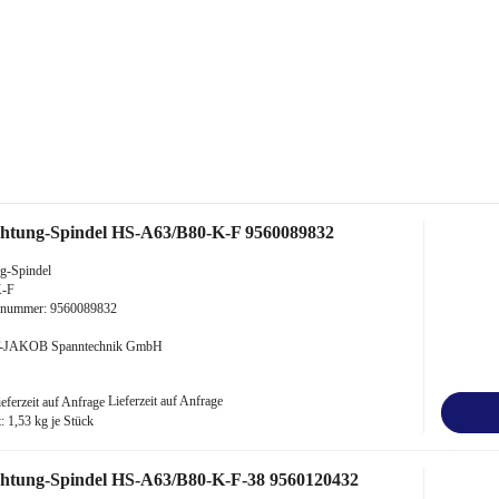
chtung-Spindel HS-A63/B80-K-F 9560089832
g-Spindel
K-F
kelnummer: 9560089832
TT-JAKOB Spanntechnik GmbH
Lieferzeit auf Anfrage
t:
1,53
kg je Stück
chtung-Spindel HS-A63/B80-K-F-38 9560120432