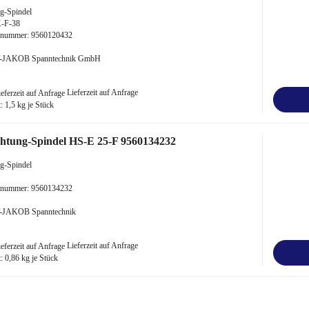
g-Spindel
-F-38
kelnummer: 9560120432
TT-JAKOB Spanntechnik GmbH
Lieferzeit auf Anfrage
t:
1,5
kg je Stück
htung-Spindel HS-E 25-F 9560134232
g-Spindel
kelnummer: 9560134232
TT-JAKOB Spanntechnik
Lieferzeit auf Anfrage
t:
0,86
kg je Stück