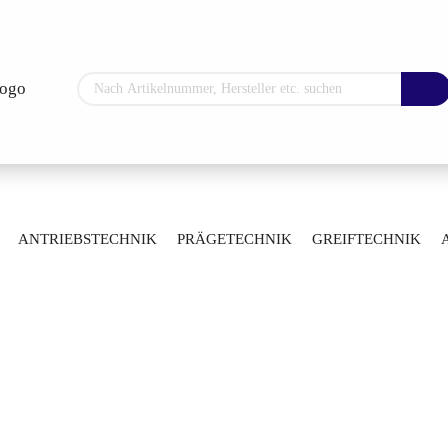
Sprache auswählen
Lieferland
ANTRIEBSTECHNIK
PRÄGETECHNIK
GREIFTECHNIK
ARTIKELÜBERSICHT
Konto erstellen
Passwort vergess