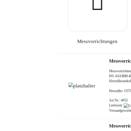
Messvorrichtungen
Messvorri
Messvorrichtun
HS-A63/B80-
Herstellerarti
Hersteller: O
Art.Nr.: 4952
Lieferzeit:
Versandgewich
Messvorri