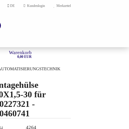
DE
Kundenlogin
Merkzettel
Warenkorb
0,00 EUR
AUTOMATISIERUNGSTECHNIK
HOME
tagehülse
X1,5-30 für
en?
0227321 -
0460741
.:
4264