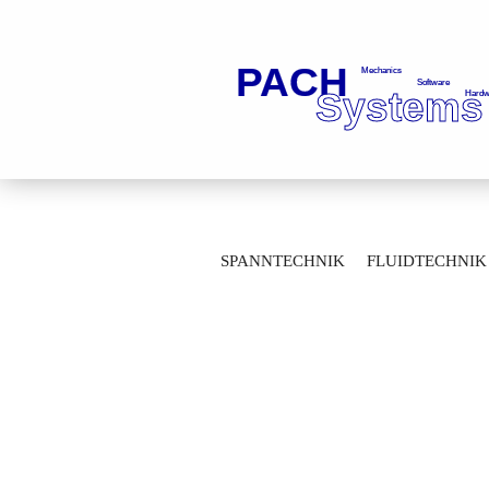
»
»
Startseite
Spanntechnik
Werkze
SPANNTECHNIK
FLUIDTECHNIK
Montagehülse M20X1,5-30 für 956022732
MESSTECHNIK
LAGERTECHNIK