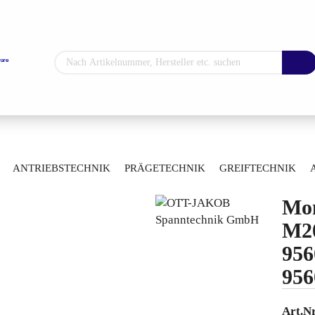
Sprache auswählen
Lieferland
»
»
ug-Spanntechnik
Montagewerkzeuge
ANTRIEBSTECHNIK
PRÄGETECHNIK
GREIFTECHNIK
1 - 9560460741
ARTIKELÜBERSICHT
Mon
Konto erstellen
M20
Passwort vergess
956
956
Art.Nr