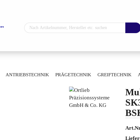
Sprache auswählen
Lieferland
»
»
ug-Spanntechnik
Spannzangen
ANTRIEBSTECHNIK
PRÄGETECHNIK
GREIFTECHNIK
992 BSK2557-16
ARTIKELÜBERSICHT
Mul
Konto erstellen
SK3
Passwort vergess
BS
Art.Nr
Liefer