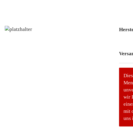
Herste
Versa
Dies
Meng
unve
wir 
eine
mit 
uns 