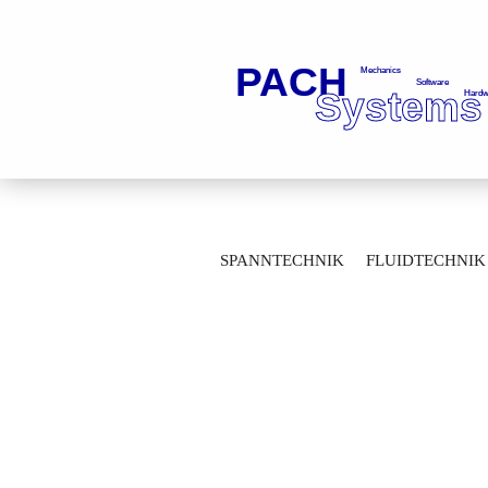
»
»
Startseite
Spanntechnik
Werkze
SPANNTECHNIK
FLUIDTECHNIK
Multi-Grip Spannsatz SK30 JIS B 6339-1
MESSTECHNIK
LAGERTECHNIK