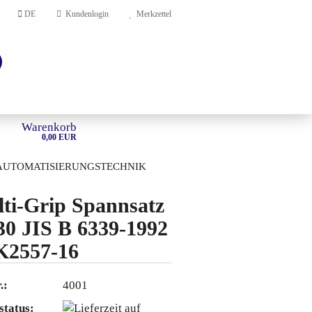
DE
Kundenlogin
Merkzettel
Warenkorb
0,00 EUR
AUTOMATISIERUNGSTECHNIK
HOME
ti-Grip Spannsatz
0 JIS B 6339-1992
en?
K2557-16
.:
4001
status: