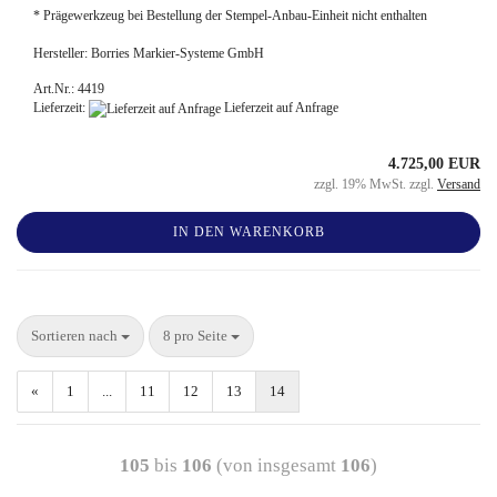
* Prägewerkzeug bei Bestellung der Stempel-Anbau-Einheit nicht enthalten
Hersteller: Borries Markier-Systeme GmbH
Art.Nr.: 4419
Lieferzeit:
Lieferzeit auf Anfrage
4.725,00 EUR
zzgl. 19% MwSt. zzgl.
Versand
IN DEN WARENKORB
Sortieren nach
8 pro Seite
«
1
...
11
12
13
14
105
bis
106
(von insgesamt
106
)