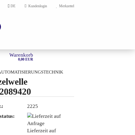
DE
Kundenlogin
Merkzettel
Warenkorb
0,00 EUR
AUTOMATISIERUNGSTECHNIK
zelwelle
HOME
2089420
en?
.:
2225
status:
Lieferzeit auf