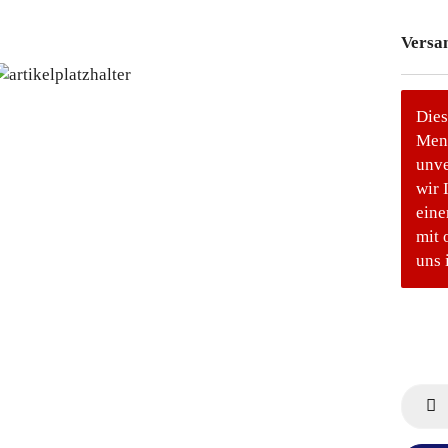
Versa
Dies
Meng
unve
wir 
eine
mit 
uns 