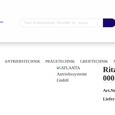
Sprache auswählen
Lieferland
»
äder und Ritzelwellen
Ritzelwelle 0002089420
ANTRIEBSTECHNIK
PRÄGETECHNIK
GREIFTECHNIK
Rit
ARTIKELÜBERSICHT
Konto erstellen
000
Passwort vergess
Art.Nr
Liefer