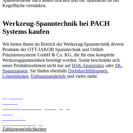
Spannelemente nach außen drücken und die Spannkraft an der
Kegelfläche verstärken.
Werkzeug-Spanntechnik bei PACH
Systems kaufen
Wir bieten Ihnen im Bereich der Werkzeug-Spanntechnik diverse
Produkte der OTT-JAKOB Spanntechnik und Ortlieb
Präzisionssysteme GmbH & Co. KG, die für eine komplette
Werkzeugspanneinheit benötigt werden. Somit beschränkt sich
unser Produktsortiment nicht nur auf
HSK-Spannsätze
oder
SK-
Spannzangen
. Sie finden ebenfalls
Drehdurchführungen
,
Löseeinheiten
,
Einbauspannköpfe
und vieles mehr.
Informationen
Impressum
Kontakt
Versand- und Zahlungsbedingungen
AGB
Datenschutz
Cookie Einstellungen
Zahlungsmöglichkeiten