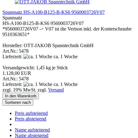
Spannsatz HS-A100-B125-B-KS6 9560003726V07
Spannsatz
HS-A100-B125-B-KS6 9560003726V07
*9560003726V07 -> V07 ist die Verison inkl. der Konterschraube
9510363651*
​​​​​​​Hersteller: OTT-JAKOB Spanntechnik GmbH
Art.Nr.: 5478
Lieferzeit:
ca. 1 Woche
Versandgewicht:
1,45
kg je Stück
1.128,00 EUR
Art.Nr.: 5478
Lieferzeit:
ca. 1 Woche
zzgl. 19% MwSt. zzgl.
Versand
In den Warenkorb
Sortieren nach
Preis aufsteigend
Preis absteigend
Name aufsteigend
Name absteigend