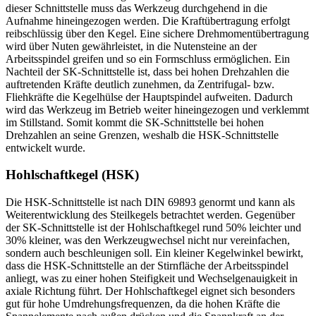
dieser Schnittstelle muss das Werkzeug durchgehend in die
Aufnahme hineingezogen werden. Die Kraftübertragung erfolgt
reibschlüssig über den Kegel. Eine sichere Drehmomentübertragung
wird über Nuten gewährleistet, in die Nutensteine an der
Arbeitsspindel greifen und so ein Formschluss ermöglichen. Ein
Nachteil der SK-Schnittstelle ist, dass bei hohen Drehzahlen die
auftretenden Kräfte deutlich zunehmen, da Zentrifugal- bzw.
Fliehkräfte die Kegelhülse der Hauptspindel aufweiten. Dadurch
wird das Werkzeug im Betrieb weiter hineingezogen und verklemmt
im Stillstand. Somit kommt die SK-Schnittstelle bei hohen
Drehzahlen an seine Grenzen, weshalb die HSK-Schnittstelle
entwickelt wurde.
Hohlschaftkegel (HSK)
Die HSK-Schnittstelle ist nach DIN 69893 genormt und kann als
Weiterentwicklung des Steilkegels betrachtet werden. Gegenüber
der SK-Schnittstelle ist der Hohlschaftkegel rund 50% leichter und
30% kleiner, was den Werkzeugwechsel nicht nur vereinfachen,
sondern auch beschleunigen soll. Ein kleiner Kegelwinkel bewirkt,
dass die HSK-Schnittstelle an der Stirnfläche der Arbeitsspindel
anliegt, was zu einer hohen Steifigkeit und Wechselgenauigkeit in
axiale Richtung führt. Der Hohlschaftkegel eignet sich besonders
gut für hohe Umdrehungsfrequenzen, da die hohen Kräfte die