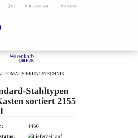
DE
Kundenlogin
Merkzettel
Warenkorb
0,00 EUR
AUTOMATISIERUNGSTECHNIK
HOME
ndard-Stahltypen
Kasten sortiert 2155
en?
1
.:
4466
status: