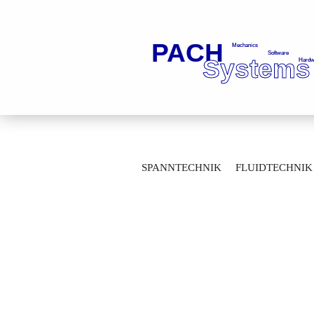
»
»
Startseite
Prägetechnik
Prägewe
SPANNTECHNIK
FLUIDTECHNIK
Standard-Stahltypen in Kasten sortiert 215
MESSTECHNIK
LAGERTECHNIK