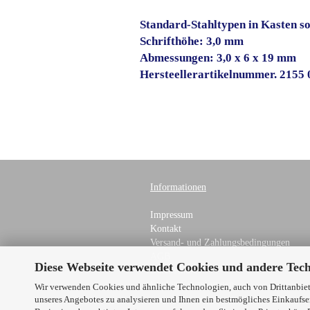
Standard-Stahltypen in Kasten so
Schrifthöhe: 3,0 mm
Abmessungen: 3,0 x 6 x 19 mm
Hersteellerartikelnummer. 2155
Informationen
Impressum
Kontakt
Versand- und Zahlungsbedingungen
AGB
Diese Webseite verwendet Cookies und andere Tec
Datenschutz
Cookie Einstellungen
Wir verwenden Cookies und ähnliche Technologien, auch von Drittanbiete
unseres Angebotes zu analysieren und Ihnen ein bestmögliches Einkaufser