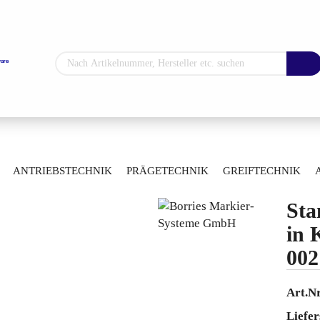
Sprache auswählen
Lieferland
»
»
rkzeuge
Typenkästen
ANTRIEBSTECHNIK
PRÄGETECHNIK
GREIFTECHNIK
5 0021
ARTIKELÜBERSICHT
Sta
Konto erstellen
in 
Passwort vergess
002
Art.Nr
Liefer