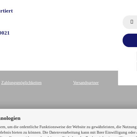
rtiert
 0021
Zahlungsmöglichkeiten
Versandpartner
hnologien
rn, um die ordentliche Funktionsweise der Website zu gewährleisten, die Nutzung
Shop nur für Gewerbetreibende
lebnis bieten zu können. Die Datenverarbeitung kann mit Ihrer Einwilligung oder 