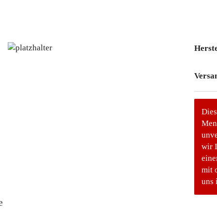
Herste
Versa
Dies
Meng
unve
wir 
eine
mit 
uns 
e