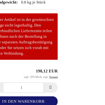
ndgewicht:
0.8
kg je Stück
er Artikel ist in der gewünschten
e nicht lagerhaltig. Den
rbindlichen Liefertermin teilen
Ihnen nach der Bestellung in
r separaten Auftragsbestätigung
oder Sie setzen sich vorab mit
in Verbindung.
198,12 EUR
zzgl. 19% MwSt. zzgl.
Versand