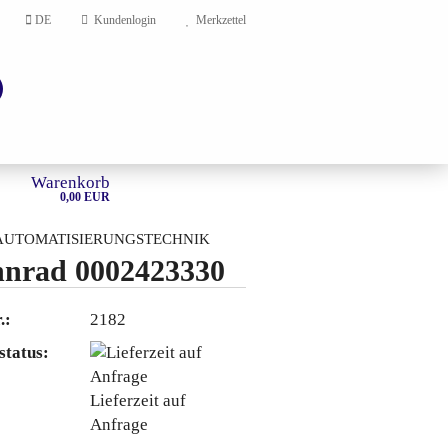
DE
Kundenlogin
Merkzettel
Warenkorb
0,00 EUR
AUTOMATISIERUNGSTECHNIK
nrad 0002423330
HOME
.:
2182
en?
status:
Lieferzeit auf
Anfrage