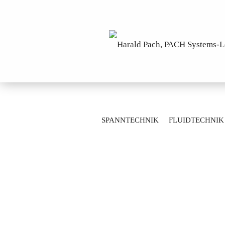
»
»
Startseite
Antriebstechnik
Zahnr
SPANNTECHNIK
FLUIDTECHNIK
MESSTECHNIK
LAGERTECHNIK