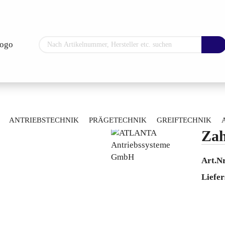
Sprache auswählen
Lieferland
»
äder und Ritzelwellen
Zahnrad 0002423330
ANTRIEBSTECHNIK
PRÄGETECHNIK
GREIFTECHNIK
Zah
ARTIKELÜBERSICHT
Konto erstellen
Art.Nr
Passwort vergess
Liefer