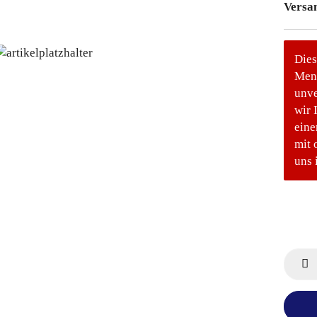
Versa
Dies
Meng
unve
wir 
eine
mit 
uns 