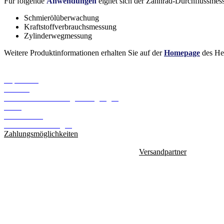
Für folgende
Anwendungen
eignet sich der Zahnrad-Durchflussme
Schmierölüberwachung
Kraftstoffverbrauchsmessung
Zylinderwegmessung
Weitere Produktinformationen erhalten Sie auf der
Homepage
des Her
Informationen
Impressum
Kontakt
Versand- und Zahlungsbedingungen
AGB
Datenschutz
Cookie Einstellungen
Zahlungsmöglichkeiten
Versandpartner