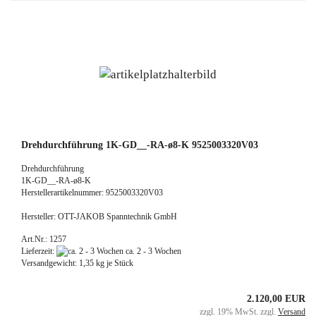
Drehdurchführung 1K-GD__-RA-ø8-K 9525003320V03
Drehdurchführung
1K-GD__-RA-ø8-K
Herstellerartikelnummer: 9525003320V03
Hersteller: OTT-JAKOB Spanntechnik GmbH
Art.Nr.: 1257
Lieferzeit:
ca. 2 - 3 Wochen
Versandgewicht:
1,35
kg je Stück
2.120,00 EUR
zzgl. 19% MwSt. zzgl.
Versand