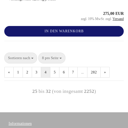
275,00 EUR
zzgl. 19% MwSt. zzgl.
Versand
IN DEN WARENKORB
Sortieren nach
8 pro Seite
«
1
2
3
4
5
6
7
...
282
»
25
bis
32
(von insgesamt
2252
)
Informationen