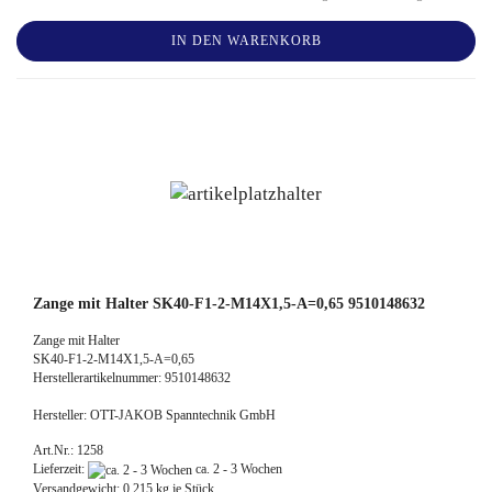
IN DEN WARENKORB
Zange mit Halter SK40-F1-2-M14X1,5-A=0,65 9510148632
Zange mit Halter
SK40-F1-2-M14X1,5-A=0,65
Herstellerartikelnummer: 9510148632
Hersteller: OTT-JAKOB Spanntechnik GmbH
Art.Nr.: 1258
Lieferzeit:
ca. 2 - 3 Wochen
Versandgewicht:
0,215
kg je Stück