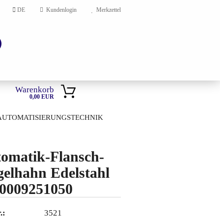
DE
Kundenlogin
Merkzettel
Warenkorb
0,00 EUR
AUTOMATISIERUNGSTECHNIK
HOME
omatik-Flansch-
en?
elhahn Edelstahl
0009251050
.:
3521