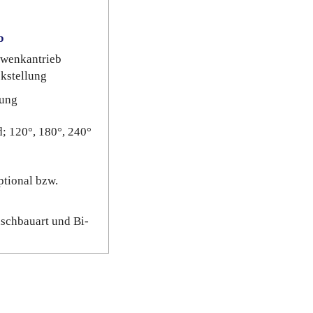
b
wenkantrieb
kstellung
lung
; 120°, 180°, 240°
ptional bzw.
nschbauart und Bi-