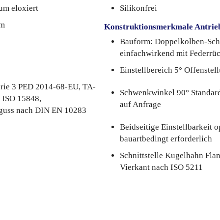
um eloxiert
Silikonfrei
um
Konstruktionsmerkmale Antrie
Bauform: Doppelkolben-Sch
einfachwirkend mit Federrüc
Einstellbereich 5° Offenstel
rie 3 PED 2014-68-EU, TA-
Schwenkwinkel 90° Standard
 ISO 15848,
auf Anfrage
lguss nach DIN EN 10283
Beidseitige Einstellbarkeit o
bauartbedingt erforderlich
Schnittstelle Kugelhahn Fla
Vierkant nach ISO 5211