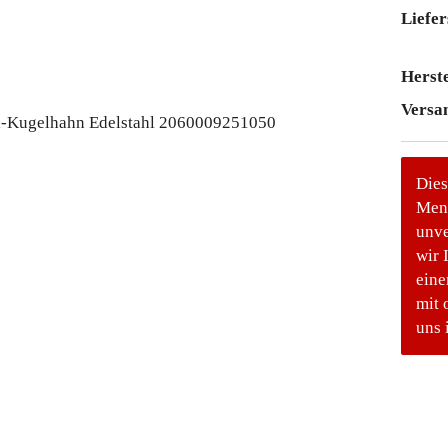
Liefer
Herste
Versa
Dies
Meng
unve
wir 
eine
mit 
uns 