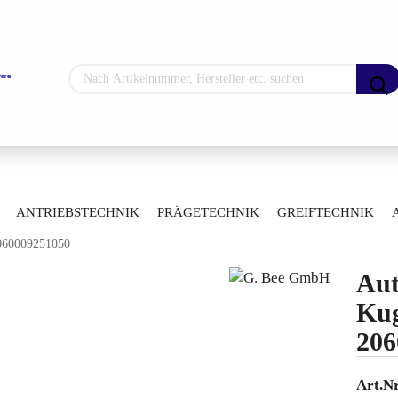
Sprache auswählen
Lieferland
»
»
hne
Automatisierte Kugelhähne
ANTRIEBSTECHNIK
PRÄGETECHNIK
GREIFTECHNIK
»
gelhähne mit Flanschanschluss
2060009251050
ARTIKELÜBERSICHT
Konto erstellen
Aut
Passwort vergess
Kug
206
Art.Nr