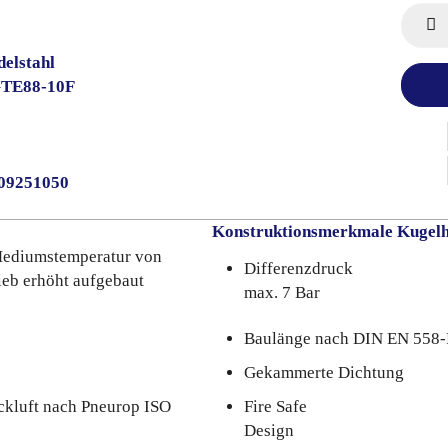
elstahl
GTE88-10F
009251050
Konstruktionsmerkmale Kugel
 Mediumstemperatur von
Differenzdruck
ieb erhöht aufgebaut
max. 7 Bar
Baulänge nach DIN EN 558
Gekammerte Dichtung
ckluft nach Pneurop ISO
Fire Safe
Design