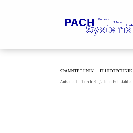
»
»
Startseite
Fluidtechnik
Kugelhä
SPANNTECHNIK
FLUIDTECHNIK
»
Durchgangskugelhähne
Durchgangsku
Automatik-Flansch-Kugelhahn Edelstahl 
MESSTECHNIK
LAGERTECHNIK