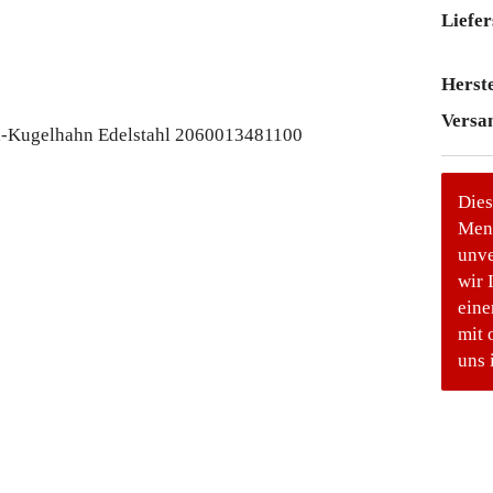
Liefer
Herste
Versa
Dies
Meng
unve
wir 
eine
mit 
uns 