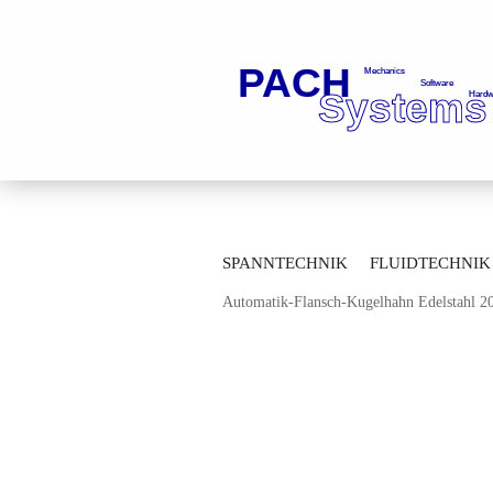
»
»
Startseite
Fluidtechnik
Kugelhä
SPANNTECHNIK
FLUIDTECHNIK
»
Durchgangskugelhähne
Durchgangsku
Automatik-Flansch-Kugelhahn Edelstahl 
MESSTECHNIK
LAGERTECHNIK