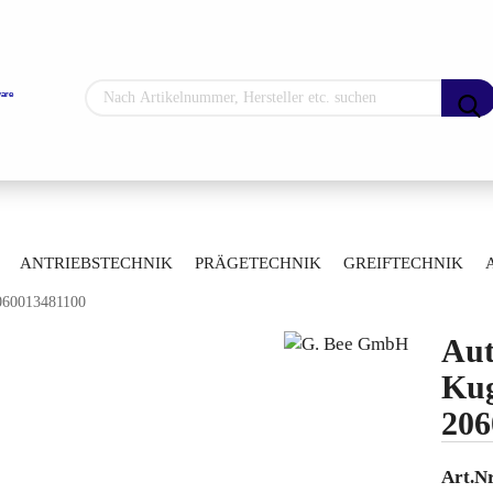
Sprache auswählen
Lieferland
»
»
hne
Automatisierte Kugelhähne
ANTRIEBSTECHNIK
PRÄGETECHNIK
GREIFTECHNIK
»
gelhähne mit Flanschanschluss
2060013481100
ARTIKELÜBERSICHT
Konto erstellen
Aut
Passwort vergess
Kug
206
Art.Nr