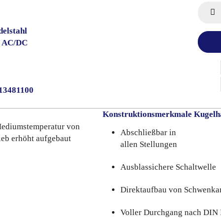
elstahl
V AC/DC
013481100
Konstruktionsmerkmale Kugelh
 Mediumstemperatur von
Abschließbar in
ieb erhöht aufgebaut
allen Stellungen
Ausblassichere Schaltwelle
Direktaufbau von Schwenka
Voller Durchgang nach DIN