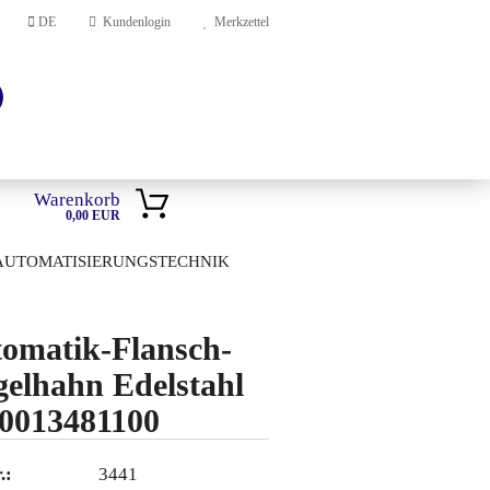
DE
Kundenlogin
Merkzettel
Warenkorb
0,00 EUR
AUTOMATISIERUNGSTECHNIK
HOME
omatik-Flansch-
en?
elhahn Edelstahl
0013481100
.:
3441