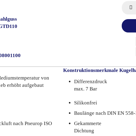
ahlguss
-GTD110
008001100
Konstruktionsmerkmale Kugelh
 Mediumstemperatur von
Differenzdruck
ieb erhöht aufgebaut
max. 7 Bar
Silikonfrei
Baulänge nach DIN EN 558
ckluft nach Pneurop ISO
Gekammerte
Dichtung