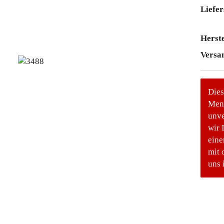
Liefer
Herste
Versa
Dies
Meng
unve
wir 
eine
mit 
uns 