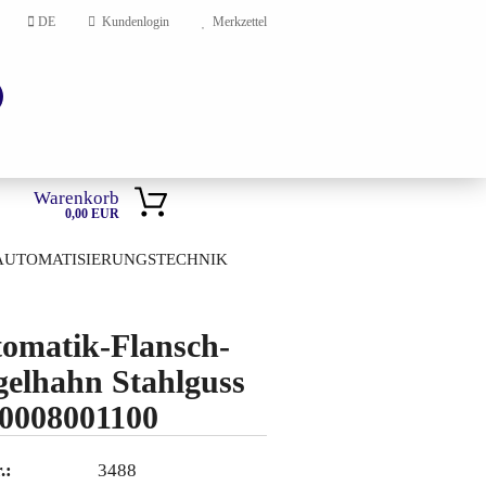
DE
Kundenlogin
Merkzettel
Warenkorb
0,00 EUR
AUTOMATISIERUNGSTECHNIK
HOME
omatik-Flansch-
en?
elhahn Stahlguss
0008001100
.:
3488