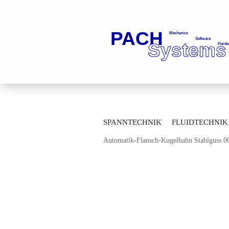
»
»
Startseite
Fluidtechnik
Kugelhä
SPANNTECHNIK
FLUIDTECHNIK
»
Durchgangskugelhähne
Durchgangsku
Automatik-Flansch-Kugelhahn Stahlguss 
MESSTECHNIK
LAGERTECHNIK