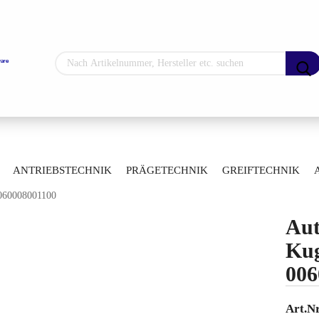
Sprache auswählen
Lieferland
»
»
hne
Automatisierte Kugelhähne
ANTRIEBSTECHNIK
PRÄGETECHNIK
GREIFTECHNIK
»
gelhähne mit Flanschanschluss
0060008001100
ARTIKELÜBERSICHT
Konto erstellen
Aut
Passwort vergess
Kug
006
Art.Nr