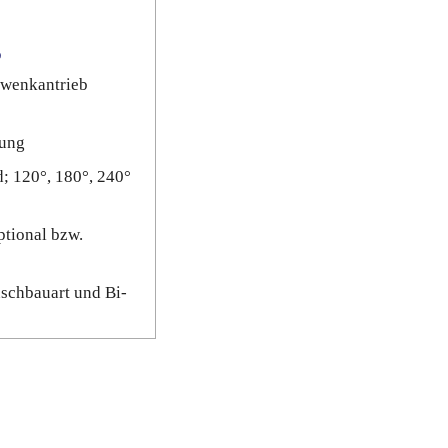
b
wenkantrieb
lung
; 120°, 180°, 240°
ptional bzw.
nschbauart und Bi-