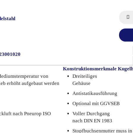
elstahl
023001020
Konstruktionsmerkmale Kugel
 Mediumstemperatur von
Dreiteiliges
rieb erhöht aufgebaut werden
Gehäuse
Antistatikausführung
Optional mit GGVSEB
ckluft nach Pneurop ISO
Voller Durchgang
nach DIN EN 1983
Stopfbuchsenmutter muss in 