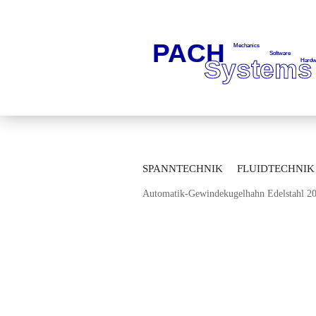
»
»
Startseite
Fluidtechnik
Kugelhä
SPANNTECHNIK
FLUIDTECHNIK
»
Durchgangskugelhähne
Durchgangsku
Automatik-Gewindekugelhahn Edelstahl 
MESSTECHNIK
LAGERTECHNIK