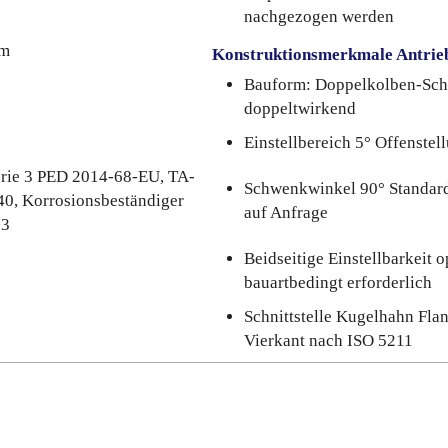
nachgezogen werden
um
Konstruktionsmerkmale Antrie
Bauform: Doppelkolben-Sch
doppeltwirkend
Einstellbereich 5° Offenstel
rie 3 PED 2014-68-EU, TA-
Schwenkwinkel 90° Standard
40, Korrosionsbeständiger
auf Anfrage
83
Beidseitige Einstellbarkeit o
bauartbedingt erforderlich
Schnittstelle Kugelhahn Fla
Vierkant nach ISO 5211