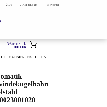
DE
Kundenlogin
Merkzettel
Warenkorb
0,00 EUR
AUTOMATISIERUNGSTECHNIK
HOME
omatik-
en?
indekugelhahn
lstahl
0023001020