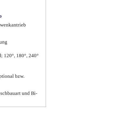
b
wenkantrieb
lung
; 120°, 180°, 240°
ptional bzw.
nschbauart und Bi-