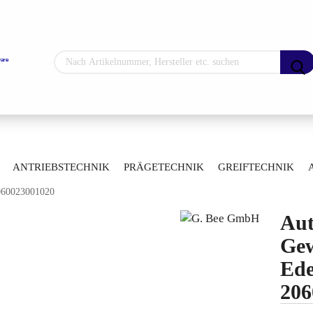
Sprache auswählen
Lieferland
»
»
hne
Automatisierte Kugelhähne
ANTRIEBSTECHNIK
PRÄGETECHNIK
GREIFTECHNIK
»
gelhähne mit Gewindeanschluss
2060023001020
ARTIKELÜBERSICHT
Konto erstellen
Aut
Passwort vergess
Gew
Ede
206