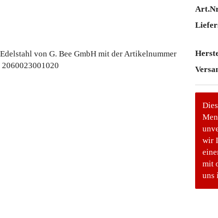
Art.Nr
Liefer
Herste
Versa
Dies
Meng
unve
wir 
eine
mit 
uns 