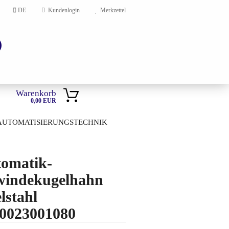
DE
Kundenlogin
Merkzettel
Warenkorb
0,00 EUR
AUTOMATISIERUNGSTECHNIK
HOME
omatik-
en?
indekugelhahn
lstahl
0023001080