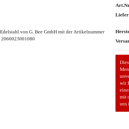
Art.Nr
Liefer
Herste
Versa
Dies
Meng
unve
wir 
eine
mit 
uns 