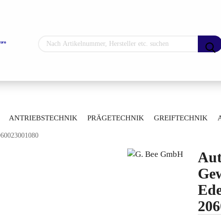
Sprache auswählen
Lieferland
»
»
hne
Automatisierte Kugelhähne
ANTRIEBSTECHNIK
PRÄGETECHNIK
GREIFTECHNIK
»
gelhähne mit Gewindeanschluss
2060023001080
ARTIKELÜBERSICHT
Konto erstellen
Aut
Passwort vergess
Gew
Ede
206