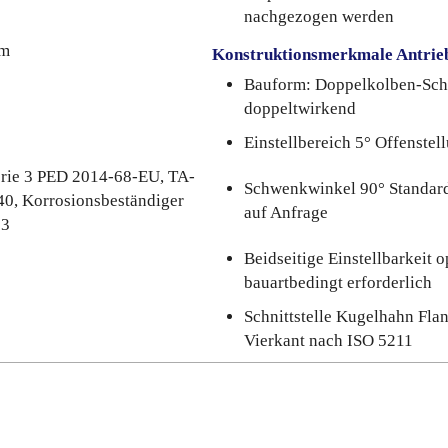
nachgezogen werden
um
Konstruktionsmerkmale Antrie
Bauform: Doppelkolben-Sch
doppeltwirkend
Einstellbereich 5° Offenstel
rie 3 PED 2014-68-EU, TA-
Schwenkwinkel 90° Standard
40, Korrosionsbeständiger
auf Anfrage
83
Beidseitige Einstellbarkeit o
bauartbedingt erforderlich
Schnittstelle Kugelhahn Fla
Vierkant nach ISO 5211