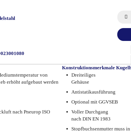
elstahl
0023001080
Konstruktionsmerkmale Kugel
 Mediumstemperatur von
Dreiteiliges
rieb erhöht aufgebaut werden
Gehäuse
Antistatikausführung
Optional mit GGVSEB
ckluft nach Pneurop ISO
Voller Durchgang
nach DIN EN 1983
Stopfbuchsenmutter muss in 