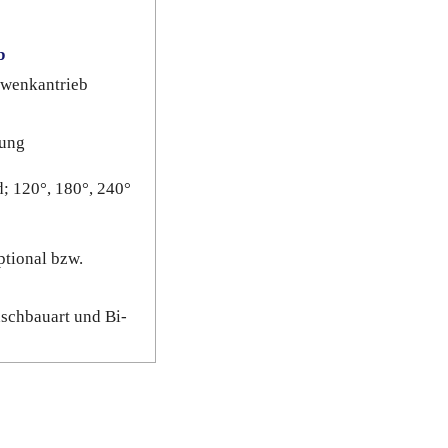
b
wenkantrieb
lung
; 120°, 180°, 240°
ptional bzw.
nschbauart und Bi-