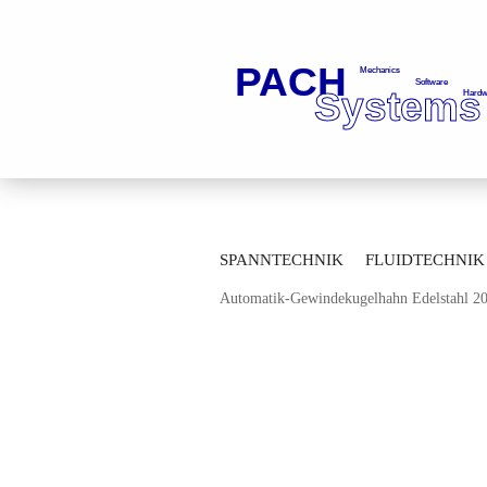
»
»
Startseite
Fluidtechnik
Kugelhä
SPANNTECHNIK
FLUIDTECHNIK
»
Durchgangskugelhähne
Durchgangsku
Automatik-Gewindekugelhahn Edelstahl 
MESSTECHNIK
LAGERTECHNIK