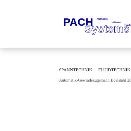
»
»
Startseite
Fluidtechnik
Kugelhä
SPANNTECHNIK
FLUIDTECHNIK
»
Durchgangskugelhähne
Durchgangsku
Automatik-Gewindekugelhahn Edelstahl 
MESSTECHNIK
LAGERTECHNIK