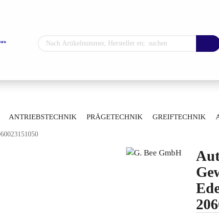
Sprache auswählen
Lieferland
»
»
hne
Automatisierte Kugelhähne
ANTRIEBSTECHNIK
PRÄGETECHNIK
GREIFTECHNIK
»
gelhähne mit Gewindeanschluss
2060023151050
ARTIKELÜBERSICHT
Konto erstellen
Aut
Passwort vergess
Gew
Ede
206