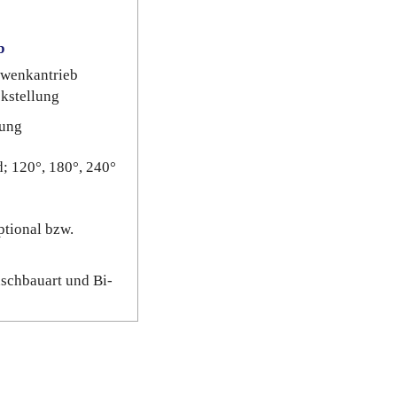
b
wenkantrieb
kstellung
lung
; 120°, 180°, 240°
ptional bzw.
nschbauart und Bi-