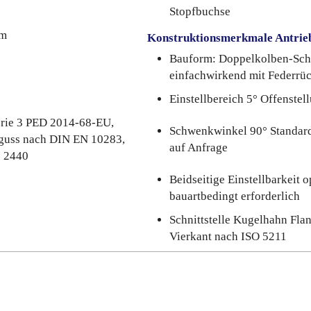
Stopfbuchse
um
Konstruktionsmerkmale Antrie
Bauform: Doppelkolben-Sch
einfachwirkend mit Federrüc
Einstellbereich 5° Offenstel
rie 3 PED 2014-68-EU,
Schwenkwinkel 90° Standard
lguss nach DIN EN 10283,
auf Anfrage
I 2440
Beidseitige Einstellbarkeit o
bauartbedingt erforderlich
Schnittstelle Kugelhahn Fla
Vierkant nach ISO 5211