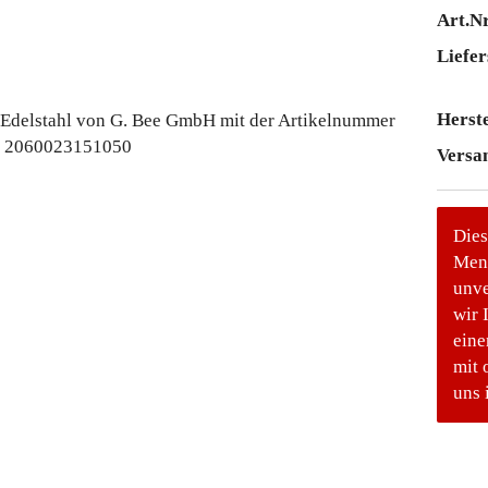
Art.Nr
Liefer
Herste
Versa
Dies
Meng
unve
wir 
eine
mit 
uns 