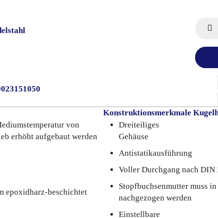
elstahl
0023151050
Konstruktionsmerkmale Kugel
 Mediumstemperatur von
Dreiteiliges
rieb erhöht aufgebaut werden
Gehäuse
Antistatikausführung
Voller Durchgang nach DIN
Stopfbuchsenmutter muss in 
m epoxidharz-beschichtet
nachgezogen werden
Einstellbare