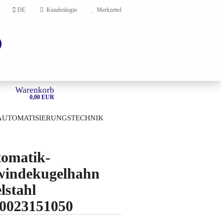
DE
Kundenlogin
Merkzettel
Warenkorb
0,00 EUR
AUTOMATISIERUNGSTECHNIK
HOME
omatik-
en?
indekugelhahn
lstahl
0023151050