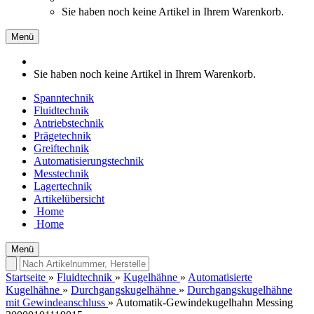
Sie haben noch keine Artikel in Ihrem Warenkorb.
Menü
Sie haben noch keine Artikel in Ihrem Warenkorb.
Spanntechnik
Fluidtechnik
Antriebstechnik
Prägetechnik
Greiftechnik
Automatisierungstechnik
Messtechnik
Lagertechnik
Artikelübersicht
Home
Home
Menü
Startseite
»
Fluidtechnik
»
Kugelhähne
»
Automatisierte
Kugelhähne
»
Durchgangskugelhähne
»
Durchgangskugelhähne
mit Gewindeanschluss
»
Automatik-Gewindekugelhahn Messing