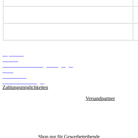
Informationen
Impressum
Kontakt
Versand- und Zahlungsbedingungen
AGB
Datenschutz
Cookie Einstellungen
Zahlungsmöglichkeiten
Versandpartner
Shop nur für Gewerbetreibende