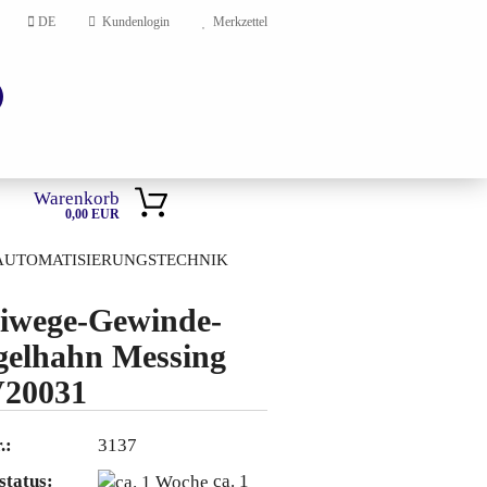
DE
Kundenlogin
Merkzettel
Warenkorb
0,00 EUR
AUTOMATISIERUNGSTECHNIK
HOME
iwege-Gewinde-
elhahn Messing
en?
V20031
.:
3137
status:
ca. 1