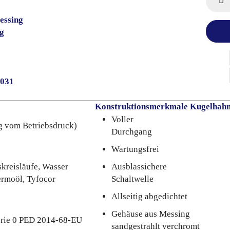
essing
g
0031
Konstruktionsmerkmale Kugelhah
Voller
g vom Betriebsdruck)
Durchgang
Wartungsfrei
skreisläufe, Wasser
Ausblassichere
ermoöl, Tyfocor
Schaltwelle
Allseitig abgedichtet
Gehäuse aus Messing
orie 0 PED 2014-68-EU
sandgestrahlt verchromt