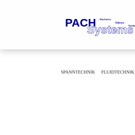
»
»
Startseite
Fluidtechnik
Kugelhä
SPANNTECHNIK
FLUIDTECHNIK
Mehrwegekugelhähne mit Gewindeanschlus
MESSTECHNIK
LAGERTECHNIK