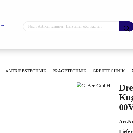
Sprache auswählen
Lieferland
»
»
»
hne
Manuelle Kugelhähne
Mehrwegekugelhähne
ANTRIEBSTECHNIK
PRÄGETECHNIK
GREIFTECHNIK
»
s
Dreiwege-Gewinde-Kugelhahn Messing 00V20031
ARTIKELÜBERSICHT
Dre
Konto erstellen
Kug
Passwort vergess
00
Art.Nr
Liefer