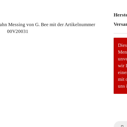
Herste
Versa
Dies
Meng
unve
wir 
eine
mit 
uns 