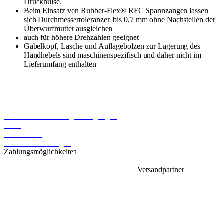
Druckhülse.
Beim Einsatz von Rubber-Flex® RFC Spannzangen lassen
sich Durchmessertoleranzen bis 0,7 mm ohne Nachstellen der
Überwurfmutter ausgleichen
auch für höhere Drehzahlen geeignet
Gabelkopf, Lasche und Auflagebolzen zur Lagerung des
Handhebels sind maschinenspezifisch und daher nicht im
Lieferumfang enthalten
Informationen
Impressum
Kontakt
Versand- und Zahlungsbedingungen
AGB
Datenschutz
Cookie Einstellungen
Zahlungsmöglichkeiten
Versandpartner