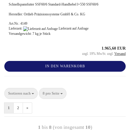
Schnellspannfutter SSF60/6 Standard-Handhebel l=550 SSF60/6
Hersteller: Ortlieb Präzisionssysteme GmbH & Co. KG
Art.Nr.: 4149
Lieferzeit:
Lieferzeit auf Anfrage
Versandgewicht:
7
kg je Stück
1.965,60 EUR
zzgl. 19% MwSt. zzgl.
Versand
IN DEN WARENKORB
Sortieren nach
8 pro Seite
1
2
»
1
bis
8
(von insgesamt
10
)