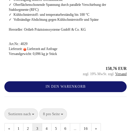
✓ Oberflächenschonende Spannung durch parallele Verschiebung der
Stahlsegmente (RFC)
✓ Kühlschmierstoff- und temperaturbeständig bis 100 °C
✓ Vollständige Abdichtung gegen Kühlschmierstoffe und Späne
Hersteller: Ortlieb Präzisionssysteme GmbH & Co. KG
Art.Nr.: 4029
Lieferzeit:
Lieferzeit auf Anfrage
Versandgewicht:
0,096
kg je Stück
158,76 EUR
zzgl. 19% MwSt. zzgl.
Versand
IN DEN WARENKORB
Sortieren nach
8 pro Seite
«
1
2
3
4
5
6
...
16
»