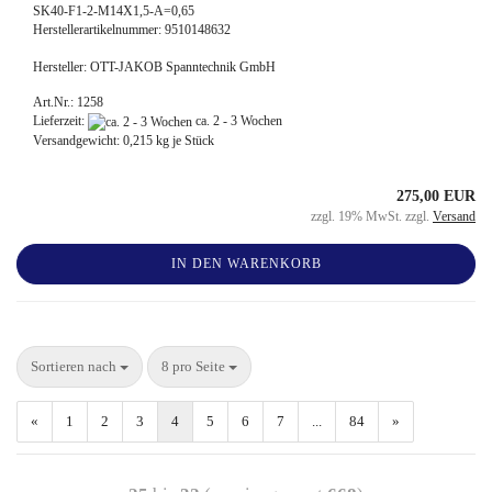
SK40-F1-2-M14X1,5-A=0,65
Herstellerartikelnummer: 9510148632
Hersteller: OTT-JAKOB Spanntechnik GmbH
Art.Nr.: 1258
Lieferzeit:
ca. 2 - 3 Wochen
Versandgewicht:
0,215
kg je Stück
275,00 EUR
zzgl. 19% MwSt. zzgl.
Versand
IN DEN WARENKORB
Sortieren nach
8 pro Seite
«
1
2
3
4
5
6
7
...
84
»