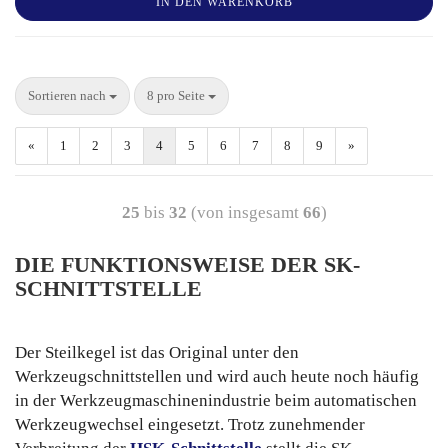
IN DEN WARENKORB
Sortieren nach
8 pro Seite
«
1
2
3
4
5
6
7
8
9
»
25
bis
32
(von insgesamt
66
)
DIE FUNKTIONSWEISE DER SK-
SCHNITTSTELLE
Der Steilkegel ist das Original unter den
Werkzeugschnittstellen und wird auch heute noch häufig
in der Werkzeugmaschinenindustrie beim automatischen
Werkzeugwechsel eingesetzt. Trotz zunehmender