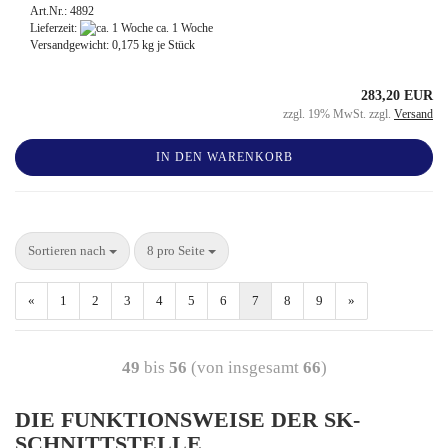
Art.Nr.: 4892
Lieferzeit:
ca. 1 Woche
Versandgewicht:
0,175
kg je Stück
283,20 EUR
zzgl. 19% MwSt. zzgl.
Versand
IN DEN WARENKORB
Sortieren nach
8 pro Seite
«
1
2
3
4
5
6
7
8
9
»
49
bis
56
(von insgesamt
66
)
DIE FUNKTIONSWEISE DER SK-
SCHNITTSTELLE